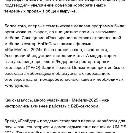
подтвердили увеличение объёмов корпоративных и
тендерных продаж в общей выручке.
Более того, впервые тематическая деловая программа была
организована, скорее, по инициативе прямых заказчиков
мебели. Совещание «Расширение поставок отечественной
мебели в сектор HoReCa» в рамках форума
«RusМебель-2024» было организовано, в частности,
Ассоциацией индустрии гостеприимства. А модератором
выступал вице-президент Федерации рестораторов и
отельеров (ФРиО) Вадим Прасов. Целью мероприятия было
рассказать мебельщикам об актуальных требованиях
отельеров насчёт пожаробезопасных тканей и необходимых
конструкций.
Как оказалось, много участников «Мебели-2025» уже
настроились активнее работать с В2В-сектором.
Бренд «Глайдер» продемонстрировал первые наработки для
лаунж-зон, санаториев и домов отдыха ещё весной на UMIDS-
2024. Тогда это была одна модель. Но вот прошло всего