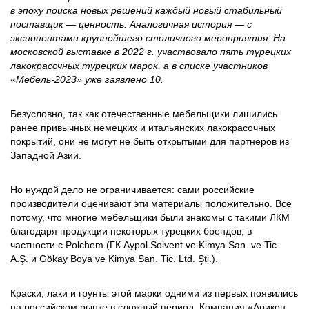
в эпоху поиска новых решений каждый новый стабильный
поставщик — ценность. Аналогичная история — с
экспонентами крупнейшего столичного мероприятия. На
московской выставке в 2022 г. участвовало пять турецких
лакокрасочных турецких марок, а в списке участников
«Мебель-2023» уже заявлено 10.
Безусловно, так как отечественные мебельщики лишились
ранее привычных немецких и итальянских лакокрасочных
покрытий, они не могут не быть открытыми для партнёров из
Западной Азии.
Но нуждой дело не ограничивается: сами российские
производители оценивают эти материалы положительно. Всё
потому, что многие мебельщики были знакомы с такими ЛКМ
благодаря продукции некоторых турецких брендов, в
частности с Polchem (ГК Aypol Solvent ve Kimya San. ve Tic.
A.Ş. и Gökay Boya ve Kimya San. Tic. Ltd. Şti.).
Краски, лаки и грунты этой марки одними из первых появились
на российском рынке в сложный период. Компания «Арикон