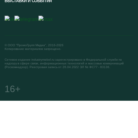
ВЫСТАВКИ И СОБЫТИЯ
© ООО "ПромоГрупп Медиа", 2016-2026
Копирование материалов запрещено.
Сетевое издание industrymebel.ru зарегистрировано в Федеральной службе по
надзору в сфере связи, информационных технологий и массовых коммуникаций
(Роскомнадзор). Реестровая запись от 26.04.2022 ЭЛ № ФС77 - 83136.
16+