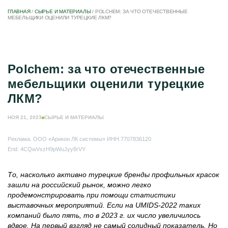
ГЛАВНАЯ
/
СЫРЬЕ И МАТЕРИАЛЫ
/
POLCHEM: ЗА ЧТО ОТЕЧЕСТВЕННЫЕ
МЕБЕЛЬЩИКИ ОЦЕНИЛИ ТУРЕЦКИЕ ЛКМ?
Polchem: за что отечественные
мебельщики оценили турецкие
ЛКМ?
НОЯ 21, 2023
СЫРЬЕ И МАТЕРИАЛЫ
Реклама. ООО «Арикон ЛК системы» ИНН 7707836120
Erid: 4CQwVszH9pWuJyy8rVY
То, насколько активно турецкие бренды профильных красок
зашли на российский рынок, можно легко
продемонстрировать при помощи статистики
выставочных мероприятий. Если на UMIDS-2022 таких
компаний было пять, то в 2023 г. их число увеличилось
вдвое. На первый взгляд не самый солидный показатель. Но