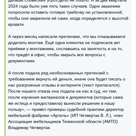
дальше словесных угроз дело не пошло. А за два квартала
2024 года было уже пять таких случаев. Одни заказчики
попросили оставить готовую тумбочку не установленной,
чтобы они закрепили её сами, когда определятся с высотой
кровати.
А через месяц написали претензию, что мы отказываемся
доделать монтаж. Ещё одна клиентка не подписала акт
приёмки у монтажника, сославшись на занятость и на то,
что придёт в офис, чтобы закрыть все вопросы с
документами.
А после подала ряд необоснованных претензий с
требованием вернуть ей деньги, иначе она будет писать о
нас разгромные отзывы в интернете (текст прилагался).
После нашего отказа она подала на нас в суд, но там,
после изучения материалов и документов (которые сама
же истица и предоставила) вынесли решение в нашу
пользу», — привёл примеры судебной практики директор
мебельной фабрики «Артель» (ИП Четвертак В. Л.), член
Ассоциации мебельщиков Тюменской области (АМТО)
Владимир Четвертак.