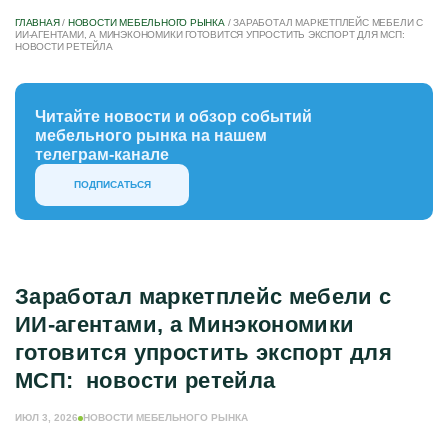
ГЛАВНАЯ
/
НОВОСТИ МЕБЕЛЬНОГО РЫНКА
/
ЗАРАБОТАЛ МАРКЕТПЛЕЙС МЕБЕЛИ С
ИИ-АГЕНТАМИ, А МИНЭКОНОМИКИ ГОТОВИТСЯ УПРОСТИТЬ ЭКСПОРТ ДЛЯ МСП:
НОВОСТИ РЕТЕЙЛА
Читайте новости и обзор событий
мебельного рынка на нашем
телеграм-канале
ПОДПИСАТЬСЯ
Заработал маркетплейс мебели с
ИИ-агентами, а Минэкономики
готовится упростить экспорт для
МСП: новости ретейла
ИЮЛ 3, 2026
НОВОСТИ МЕБЕЛЬНОГО РЫНКА