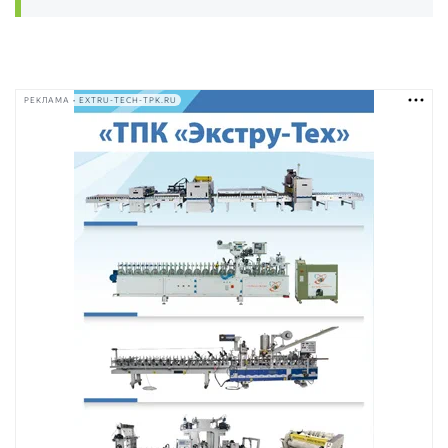
РЕКЛАМА • EXTRU-TECH-TPK.RU