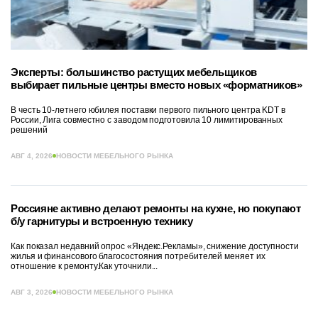
Эксперты: большинство растущих мебельщиков
выбирает пильные центры вместо новых «форматников»
В честь 10-летнего юбилея поставки первого пильного центра KDT в
России, Лига совместно с заводом подготовила 10 лимитированных
решений
АВГ 4, 2026
НОВОСТИ МЕБЕЛЬНОГО РЫНКА
Россияне активно делают ремонты на кухне, но покупают
б/у гарнитуры и встроенную технику
Как показал недавний опрос «Яндекс.Рекламы», снижение доступности
жилья и финансового благосостояния потребителей меняет их
отношение к ремонту.Как уточнили...
АВГ 3, 2026
НОВОСТИ МЕБЕЛЬНОГО РЫНКА