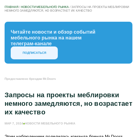
ГЛАВНАЯ
/
НОВОСТИ МЕБЕЛЬНОГО РЫНКА
/
ЗАПРОСЫ НА ПРОЕКТЫ МЕБЛИРОВКИ
НЕМНОГО ЗАМЕДЛЯЮТСЯ, НО ВОЗРАСТАЕТ ИХ КАЧЕСТВО
Читайте новости и обзор событий
мебельного рынка на нашем
телеграм-канале
ПОДПИСАТЬСЯ
Предоставлено брендом Mr.Doors
Запросы на проекты меблировки
немного замедляются, но возрастает
их качество
МАР 7, 2024
НОВОСТИ МЕБЕЛЬНОГО РЫНКА
Этим наблюдением поделилась команда бренда Mr.Doors,