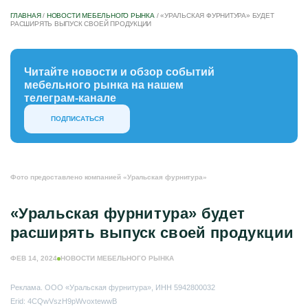
ГЛАВНАЯ
/
НОВОСТИ МЕБЕЛЬНОГО РЫНКА
/
«УРАЛЬСКАЯ ФУРНИТУРА» БУДЕТ
РАСШИРЯТЬ ВЫПУСК СВОЕЙ ПРОДУКЦИИ
Читайте новости и обзор событий
мебельного рынка на нашем
телеграм-канале
ПОДПИСАТЬСЯ
Фото предоставлено компанией «Уральская фурнитура»
«Уральская фурнитура» будет
расширять выпуск своей продукции
ФЕВ 14, 2024
НОВОСТИ МЕБЕЛЬНОГО РЫНКА
Реклама. ООО «Уральская фурнитура», ИНН 5942800032
Erid: 4CQwVszH9pWvoxtewwB