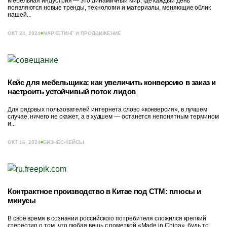
Мебельная индустрия — это динамичный мир, где каждый день
появляются новые тренды, технологии и материалы, меняющие облик
нашей...
ОКТ 24, 2024
МАРКЕТИНГ И ПРОДВИЖЕНИЕ
Кейс для мебельщика: как увеличить конверсию в заказ и
настроить устойчивый поток лидов
Для рядовых пользователей интернета слово «конверсия», в лучшем
случае, ничего не скажет, а в худшем — останется непонятным термином
и...
ОКТ 16, 2024
БИЗНЕС-КЕЙСЫ
Контрактное производство в Китае под СТМ: плюсы и
минусы
В своё время в сознании российского потребителя сложился крепкий
стереотип о том, что любая вещь с пометкой «Made in China», будь то...