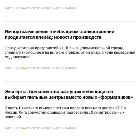
АВГ 5, 2026
НОВОСТИ МЕБЕЛЬНОГО РЫНКА
Импортозамещение в мебельном станкостроении
продвигается вперёд: новости производств
Сразу несколько предприятий из ЛПК и в целом мебельной сферы,
специализирующиеся на выпуске станков, отчитались о ходе проведения
модернизации....
АВГ 4, 2026
НОВОСТИ МЕБЕЛЬНОГО РЫНКА
Эксперты: большинство растущих мебельщиков
выбирает пильные центры вместо новых «форматников»
В честь 10-летнего юбилея поставки первого пильного центра KDT в
России, Лига совместно с заводом подготовила 10 лимитированных
решений
АВГ 4, 2026
НОВОСТИ МЕБЕЛЬНОГО РЫНКА