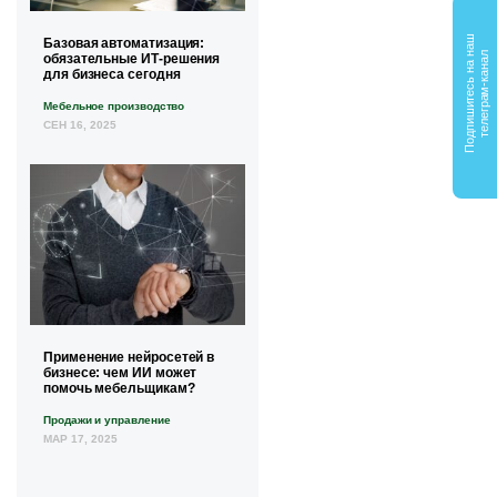
П
о
д
п
и
ш
и
т
е
с
ь
н
а
а
ш
т
е
л
е
г
р
а
м
-
к
а
н
а
Базовая автоматизация:
н
л
обязательные ИТ-решения
для бизнеса сегодня
Мебельное производство
СЕН 16, 2025
Применение нейросетей в
бизнесе: чем ИИ может
помочь мебельщикам?
Продажи и управление
МАР 17, 2025