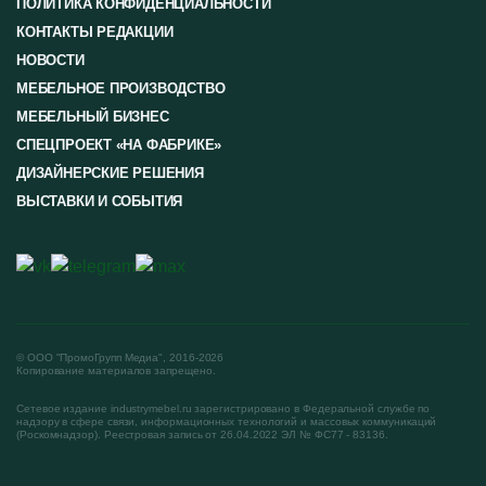
ПОЛИТИКА КОНФИДЕНЦИАЛЬНОСТИ
КОНТАКТЫ РЕДАКЦИИ
НОВОСТИ
МЕБЕЛЬНОЕ ПРОИЗВОДСТВО
МЕБЕЛЬНЫЙ БИЗНЕС
СПЕЦПРОЕКТ «НА ФАБРИКЕ»
ДИЗАЙНЕРСКИЕ РЕШЕНИЯ
ВЫСТАВКИ И СОБЫТИЯ
© ООО "ПромоГрупп Медиа", 2016-2026
Копирование материалов запрещено.
Сетевое издание industrymebel.ru зарегистрировано в Федеральной службе по
надзору в сфере связи, информационных технологий и массовых коммуникаций
(Роскомнадзор). Реестровая запись от 26.04.2022 ЭЛ № ФС77 - 83136.