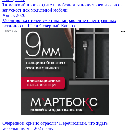
Тюменский производитель мебели для новостроек и офисов
запускает цех модульной мебели
Авг 5, 2026
Меблировка отелей сменила направление с центральных
регионов на Юг и Северный Кавказ
РЕКЛАМА
Очередной кризис отрасли? Перечислили, что ждать
мебельщикам в 2025 году