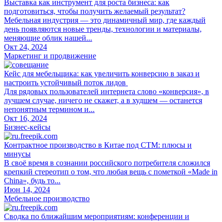
Выставка как инструмент для роста бизнеса: как
подготовиться, чтобы получить желаемый результат?
Мебельная индустрия — это динамичный мир, где каждый
день появляются новые тренды, технологии и материалы,
меняющие облик нашей...
Окт 24, 2024
Маркетинг и продвижение
Кейс для мебельщика: как увеличить конверсию в заказ и
настроить устойчивый поток лидов
Для рядовых пользователей интернета слово «конверсия», в
лучшем случае, ничего не скажет, а в худшем — останется
непонятным термином и...
Окт 16, 2024
Бизнес-кейсы
Контрактное производство в Китае под СТМ: плюсы и
минусы
В своё время в сознании российского потребителя сложился
крепкий стереотип о том, что любая вещь с пометкой «Made in
China», будь то...
Июн 14, 2024
Мебельное производство
Сводка по ближайшим мероприятиям: конференции и