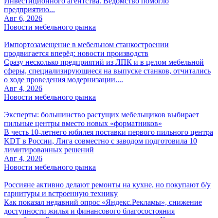
Инвестиционного агентства. Ведомство помогло
предприятию...
Авг 6, 2026
Новости мебельного рынка
Импортозамещение в мебельном станкостроении
продвигается вперёд: новости производств
Сразу несколько предприятий из ЛПК и в целом мебельной
сферы, специализирующиеся на выпуске станков, отчитались
о ходе проведения модернизации....
Авг 4, 2026
Новости мебельного рынка
Эксперты: большинство растущих мебельщиков выбирает
пильные центры вместо новых «форматников»
В честь 10-летнего юбилея поставки первого пильного центра
KDT в России, Лига совместно с заводом подготовила 10
лимитированных решений
Авг 4, 2026
Новости мебельного рынка
Россияне активно делают ремонты на кухне, но покупают б/у
гарнитуры и встроенную технику
Как показал недавний опрос «Яндекс.Рекламы», снижение
доступности жилья и финансового благосостояния