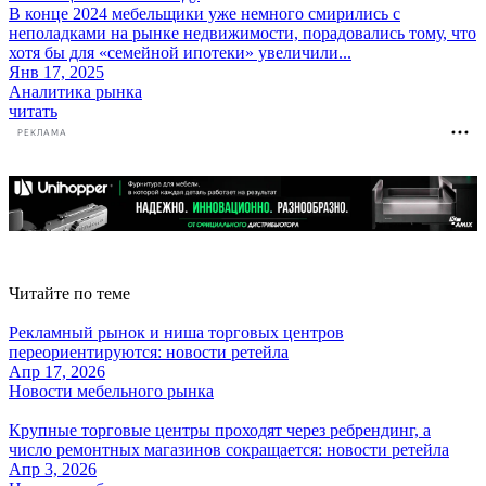
В конце 2024 мебельщики уже немного смирились с
неполадками на рынке недвижимости, порадовались тому, что
хотя бы для «семейной ипотеки» увеличили...
Янв 17, 2025
Аналитика рынка
читать
РЕКЛАМА
Читайте по теме
Рекламный рынок и ниша торговых центров
переориентируются: новости ретейла
Апр 17, 2026
Новости мебельного рынка
Крупные торговые центры проходят через ребрендинг, а
число ремонтных магазинов сокращается: новости ретейла
Апр 3, 2026