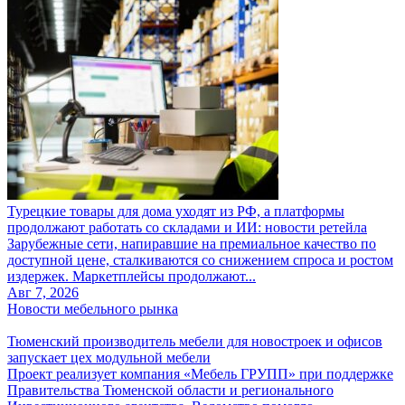
Турецкие товары для дома уходят из РФ, а платформы
продолжают работать со складами и ИИ: новости ретейла
Зарубежные сети, напиравшие на премиальное качество по
доступной цене, сталкиваются со снижением спроса и ростом
издержек. Маркетплейсы продолжают...
Авг 7, 2026
Новости мебельного рынка
Тюменский производитель мебели для новостроек и офисов
запускает цех модульной мебели
Проект реализует компания «Мебель ГРУПП» при поддержке
Правительства Тюменской области и регионального