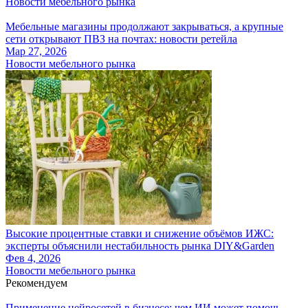
Новости мебельного рынка
Мебельные магазины продолжают закрываться, а крупные
сети открывают ПВЗ на почтах: новости ретейла
Мар 27, 2026
Новости мебельного рынка
Высокие процентные ставки и снижение объёмов ИЖС:
эксперты объяснили нестабильность рынка DIY&Garden
Фев 4, 2026
Новости мебельного рынка
Рекомендуем
Применение нейросетей в бизнесе: чем ИИ может помочь