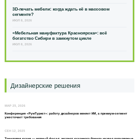
3D-печать мебели: когда ждать её в массовом
сегменте?
ИЮЛ 8, 2026
«Мебельная мануфактура Красноярска»: всё
богатство Сибири в замкнутом цикле
ИЮЛ 8, 2026
Дизайнерские решения
МАР 25, 2026
Конференция «РумТурист»: работу дизайнеров меняет ИИ, а премиум-сегмент
ужесточает требования
СЕН 12, 2025
Трендовая кухня — модный фасад: эксперт кухонного бренда назвал популярные