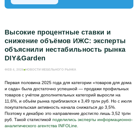
МЕБЕЛЬНОЕ ПРОИЗВОДСТВО
ЕЩЁ РУБРИКИ
ЖУРНАЛ ИНДУСТРИЯ МЕБЕЛИ
Высокие процентные ставки и
ИНФОРМАЦИЯ О ПОРТАЛЕ
снижение объёмов ИЖС: эксперты
РЕКЛАМОДАТЕЛЯМ
объяснили нестабильность рынка
DIY&Garden
ФЕВ 4, 2026
НОВОСТИ МЕБЕЛЬНОГО РЫНКА
Первая половина 2025 года для категории «товаров для дома
и сада» была достаточно успешной — продажи профильных
товаров с учётом дополнительных категорий выросли на
11,6%, и объём рынка приблизился к 3,49 трлн руб. Но с июля
покупательская активность начала снижаться до 3,5%.
Поэтому к декабрю это направление достигло лишь 3,52 трлн
руб. Такой статистикой
поделились эксперты информационно-
аналитического агентства INFOLine
.