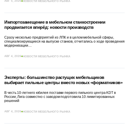
АВГ 5, 2026
НОВОСТИ МЕБЕЛЬНОГО РЫНКА
Импортозамещение в мебельном станкостроении
продвигается вперёд: новости производств
Сразу несколько предприятий из ЛПК и в целом мебельной сферы,
специализирующиеся на выпуске станков, отчитались о ходе проведения
модернизации....
АВГ 4, 2026
НОВОСТИ МЕБЕЛЬНОГО РЫНКА
Эксперты: большинство растущих мебельщиков
выбирает пильные центры вместо новых «форматников»
В честь 10-летнего юбилея поставки первого пильного центра KDT в
России, Лига совместно с заводом подготовила 10 лимитированных
решений
АВГ 4, 2026
НОВОСТИ МЕБЕЛЬНОГО РЫНКА