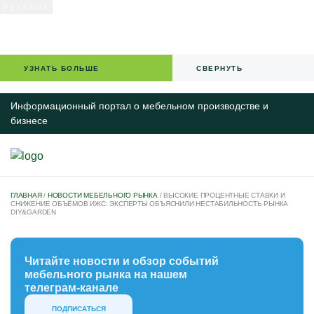
УЗНАТЬ БОЛЬШЕ
СВЕРНУТЬ
Информационный портал о мебельном производстве и
бизнесе
ГЛАВНАЯ
/
НОВОСТИ МЕБЕЛЬНОГО РЫНКА
/
ВЫСОКИЕ ПРОЦЕНТНЫЕ СТАВКИ И
СНИЖЕНИЕ ОБЪЁМОВ ИЖС: ЭКСПЕРТЫ ОБЪЯСНИЛИ НЕСТАБИЛЬНОСТЬ РЫНКА
DIY&GARDEN
НОВОСТИ
IT-РЕШЕНИЯ ДЛЯ БИЗНЕСА
Читайте новости и обзор событий
КАЛЕНДАРЬ МЕРОПРИЯТИЙ
мебельного рынка на нашем
СПЕЦПРОЕКТЫ
телеграм-канале
МЕБЕЛЬНЫЙ БИЗНЕС
ПОДПИСАТЬСЯ