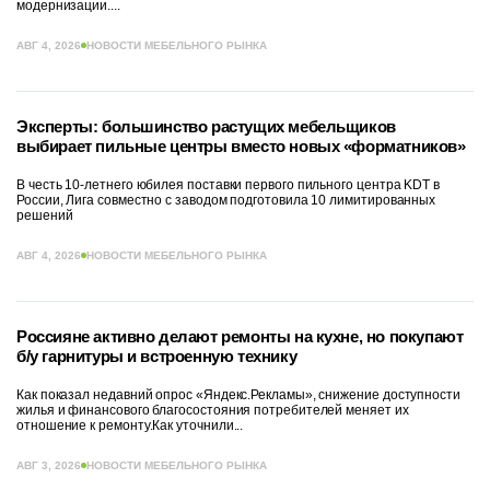
модернизации....
АВГ 4, 2026
НОВОСТИ МЕБЕЛЬНОГО РЫНКА
Эксперты: большинство растущих мебельщиков
выбирает пильные центры вместо новых «форматников»
В честь 10-летнего юбилея поставки первого пильного центра KDT в
России, Лига совместно с заводом подготовила 10 лимитированных
решений
АВГ 4, 2026
НОВОСТИ МЕБЕЛЬНОГО РЫНКА
Россияне активно делают ремонты на кухне, но покупают
б/у гарнитуры и встроенную технику
Как показал недавний опрос «Яндекс.Рекламы», снижение доступности
жилья и финансового благосостояния потребителей меняет их
отношение к ремонту.Как уточнили...
АВГ 3, 2026
НОВОСТИ МЕБЕЛЬНОГО РЫНКА