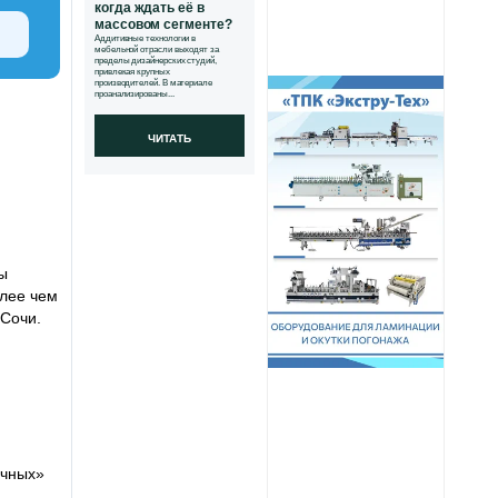
когда ждать её в
массовом сегменте?
Аддитивные технологии в
мебельной отрасли выходят за
пределы дизайнерских студий,
привлекая крупных
производителей. В материале
проанализированы...
ЧИТАТЬ
ы
олее чем
 Сочи.
очных»