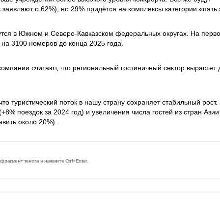
s заявляют о 62%), но 29% придётся на комплексы категории «пять 
дутся в Южном и Северо-Кавказском федеральных округах. На перв
 на 3100 номеров до конца 2025 года.
 компании считают, что региональный гостиничный сектор вырастет 
что туристический поток в нашу страну сохраняет стабильный рост.
(+8% поездок за 2024 год) и увеличения числа гостей из стран Азии
авить около 20%).
рагмент текста и нажмите Ctrl+Enter.