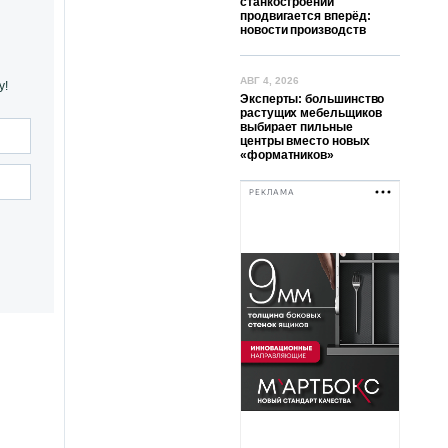
станкостроении
продвигается вперёд:
новости производств
АВГ 4, 2026
у!
Эксперты: большинство
растущих мебельщиков
выбирает пильные
центры вместо новых
«форматников»
РЕКЛАМА