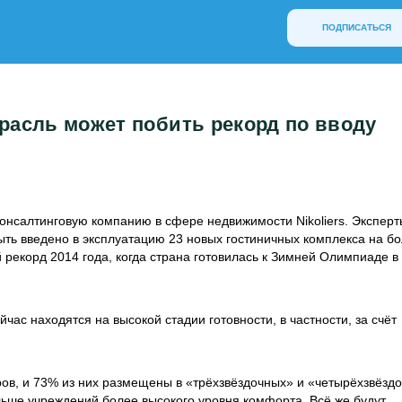
ПОДПИСАТЬСЯ
трасль может побить рекорд по вводу
онсалтинговую компанию в сфере недвижимости Nikoliers. Эксперт
 быть введено в эксплуатацию 23 новых гостиничных комплекса на б
рекорд 2014 года, когда страна готовилась к Зимней Олимпиаде в
час находятся на высокой стадии готовности, в частности, за счёт
ров, и 73% из них размещены в «трёхзвёздочных» и «четырёхзвёзд
ольше учреждений более высокого уровня комфорта. Всё же будут