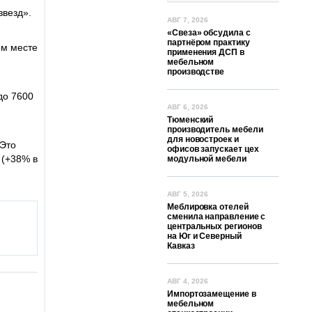
звезд».
АВГ 7, 2026
«Свеза» обсудила с
партнёром практику
ом месте
применения ДСП в
мебельном
производстве
до 7600
АВГ 6, 2026
Тюменский
производитель мебели
для новостроек и
 Это
офисов запускает цех
 (+38% в
модульной мебели
АВГ 5, 2026
Меблировка отелей
сменила направление с
центральных регионов
на Юг и Северный
Кавказ
АВГ 4, 2026
Импортозамещение в
мебельном