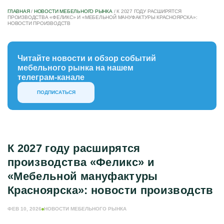
ГЛАВНАЯ
/
НОВОСТИ МЕБЕЛЬНОГО РЫНКА
/
К 2027 ГОДУ РАСШИРЯТСЯ
ПРОИЗВОДСТВА «ФЕЛИКС» И «МЕБЕЛЬНОЙ МАНУФАКТУРЫ КРАСНОЯРСКА»:
НОВОСТИ ПРОИЗВОДСТВ
Читайте новости и обзор событий
мебельного рынка на нашем
телеграм-канале
ПОДПИСАТЬСЯ
К 2027 году расширятся
производства «Феликс» и
«Мебельной мануфактуры
Красноярска»: новости производств
ФЕВ 10, 2026
НОВОСТИ МЕБЕЛЬНОГО РЫНКА