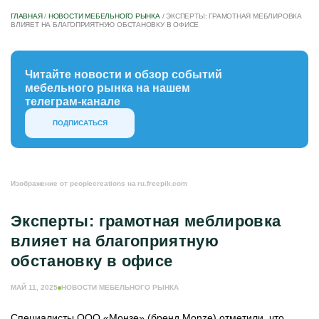
ГЛАВНАЯ
/
НОВОСТИ МЕБЕЛЬНОГО РЫНКА
/
ЭКСПЕРТЫ: ГРАМОТНАЯ МЕБЛИРОВКА
ВЛИЯЕТ НА БЛАГОПРИЯТНУЮ ОБСТАНОВКУ В ОФИСЕ
Читайте новости и обзор событий
мебельного рынка на нашем
телеграм-канале
ПОДПИСАТЬСЯ
Изображение от peoplecreations на ru.freepik.com
Эксперты: грамотная меблировка
влияет на благоприятную
обстановку в офисе
МАЙ 11, 2025
НОВОСТИ МЕБЕЛЬНОГО РЫНКА
Специалисты ООО «Монзе» (бренд Monze) отметили, что