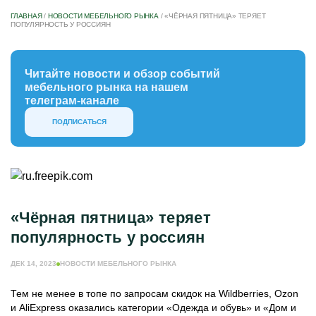
ГЛАВНАЯ
/
НОВОСТИ МЕБЕЛЬНОГО РЫНКА
/
«ЧЁРНАЯ ПЯТНИЦА» ТЕРЯЕТ
ПОПУЛЯРНОСТЬ У РОССИЯН
Читайте новости и обзор событий
мебельного рынка на нашем
телеграм-канале
ПОДПИСАТЬСЯ
«Чёрная пятница» теряет
популярность у россиян
ДЕК 14, 2023
НОВОСТИ МЕБЕЛЬНОГО РЫНКА
Тем не менее в топе по запросам скидок на Wildberries, Ozon
и AliExpress оказались категории «Одежда и обувь» и «Дом и