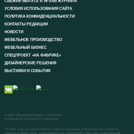
СВЕЖИЙ ВЫПУСК И АРХИВ ЖУРНАЛА
УСЛОВИЯ ИСПОЛЬЗОВАНИЯ САЙТА
ПОЛИТИКА КОНФИДЕНЦИАЛЬНОСТИ
КОНТАКТЫ РЕДАКЦИИ
НОВОСТИ
МЕБЕЛЬНОЕ ПРОИЗВОДСТВО
МЕБЕЛЬНЫЙ БИЗНЕС
СПЕЦПРОЕКТ «НА ФАБРИКЕ»
ДИЗАЙНЕРСКИЕ РЕШЕНИЯ
ВЫСТАВКИ И СОБЫТИЯ
© ООО "ПромоГрупп Медиа", 2016-2026
Копирование материалов запрещено.
Сетевое издание industrymebel.ru зарегистрировано в Федеральной службе по
надзору в сфере связи, информационных технологий и массовых коммуникаций