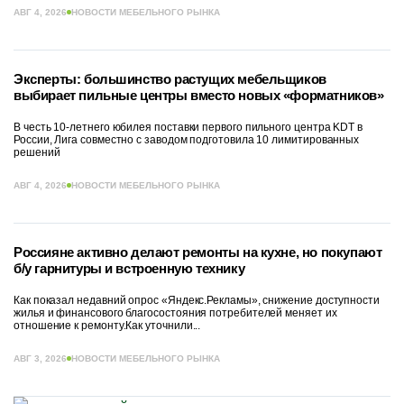
АВГ 4, 2026
НОВОСТИ МЕБЕЛЬНОГО РЫНКА
Эксперты: большинство растущих мебельщиков
выбирает пильные центры вместо новых «форматников»
В честь 10-летнего юбилея поставки первого пильного центра KDT в
России, Лига совместно с заводом подготовила 10 лимитированных
решений
АВГ 4, 2026
НОВОСТИ МЕБЕЛЬНОГО РЫНКА
Россияне активно делают ремонты на кухне, но покупают
б/у гарнитуры и встроенную технику
Как показал недавний опрос «Яндекс.Рекламы», снижение доступности
жилья и финансового благосостояния потребителей меняет их
отношение к ремонту.Как уточнили...
АВГ 3, 2026
НОВОСТИ МЕБЕЛЬНОГО РЫНКА