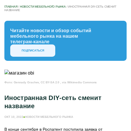
ГЛАВНАЯ
/
НОВОСТИ МЕБЕЛЬНОГО РЫНКА
/
ИНОСТРАННАЯ DIY-СЕТЬ СМЕНИТ
НАЗВАНИЕ
Читайте новости и обзор событий
мебельного рынка на нашем
телеграм-канале
ПОДПИСАТЬСЯ
Фото: Gennady Grachev, CC BY-SA 2.0
, via Wikimedia Commons
Иностранная DIY-сеть сменит
название
ОКТ 10, 2022
НОВОСТИ МЕБЕЛЬНОГО РЫНКА
В конце сентября в Роспатент поступила заявка от