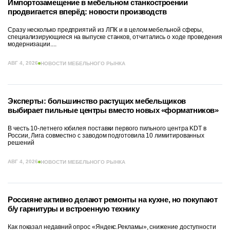
Импортозамещение в мебельном станкостроении
продвигается вперёд: новости производств
Сразу несколько предприятий из ЛПК и в целом мебельной сферы,
специализирующиеся на выпуске станков, отчитались о ходе проведения
модернизации....
АВГ 4, 2026
НОВОСТИ МЕБЕЛЬНОГО РЫНКА
Эксперты: большинство растущих мебельщиков
выбирает пильные центры вместо новых «форматников»
В честь 10-летнего юбилея поставки первого пильного центра KDT в
России, Лига совместно с заводом подготовила 10 лимитированных
решений
АВГ 4, 2026
НОВОСТИ МЕБЕЛЬНОГО РЫНКА
Россияне активно делают ремонты на кухне, но покупают
б/у гарнитуры и встроенную технику
Как показал недавний опрос «Яндекс.Рекламы», снижение доступности