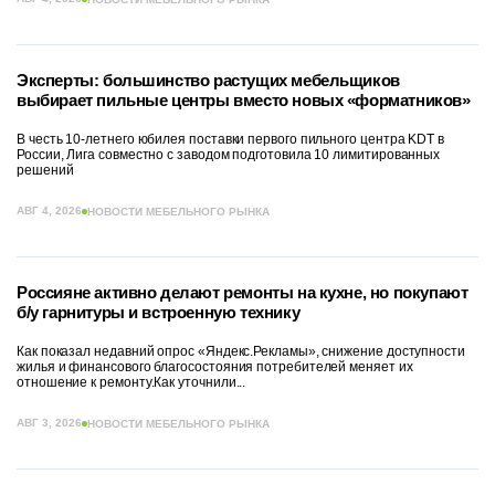
Эксперты: большинство растущих мебельщиков
выбирает пильные центры вместо новых «форматников»
В честь 10-летнего юбилея поставки первого пильного центра KDT в
России, Лига совместно с заводом подготовила 10 лимитированных
решений
АВГ 4, 2026
НОВОСТИ МЕБЕЛЬНОГО РЫНКА
Россияне активно делают ремонты на кухне, но покупают
б/у гарнитуры и встроенную технику
Как показал недавний опрос «Яндекс.Рекламы», снижение доступности
жилья и финансового благосостояния потребителей меняет их
отношение к ремонту.Как уточнили...
АВГ 3, 2026
НОВОСТИ МЕБЕЛЬНОГО РЫНКА