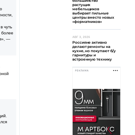
большинство
растущих
о
мебельщиков
выбирает пильные
тности,
центры вместо новых
«форматников»
в чуть
к более
АВГ 3, 2026
в», —
Россияне активно
делают ремонты на
кухне, но покупают б/у
гарнитуры и
встроенную технику
РЕКЛАМА
рной
ций.
ился