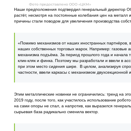
Фото предоставлено ООО «ЦКМ»
Наши предположения подтвердил генеральный директор ОО
растёт, несмотря на постоянные колебания цен на металл 
причины стали поводом для увеличения производства собс
«Помимо механизмов от наших иностранных партнёров, в 
наших собственных торговых марок. Например: газовые 
механизма подъёма. За период прошлого года и начала т
клик-кляк и финка. Поэтому мы разработали и ввели в ас
при этом место сидения шире. В целом, анализируя спро
частности, ввели каркасы с механизмом двухсекционной 
Этим металлические новинки не ограничились: тренд на эт
2019 году, после того, как участилось использование робот
на сами опоры не спал, а напротив, как выразился генер
сырьевая база радикально сменила вектор.