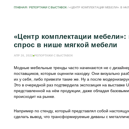
ГЛАВНАЯ
/
РЕПОРТАЖИ С ВЫСТАВОК
/
«ЦЕНТР КОМПЛЕКТАЦИИ МЕБЕЛИ»: В НА
«Центр комплектации мебели»: 
спрос в нише мягкой мебели
АПР 26, 2022
РЕПОРТАЖИ С ВЫСТАВОК
Модные мебельные тренды часто начинаются не с дизайнер
поставщиков, которые оценили находку. Они визуально раз
их у себя, либо привезти такие же. Ну а после модернизир
Это в очередной раз подтвердила экспозиция на выставке 
представленной на нём продукции, даже обладая базовыми 
происходит на рынке.
Например по стенду, который представлял собой настоящ
сделать вывод, что трансформируемые диваны с металличе