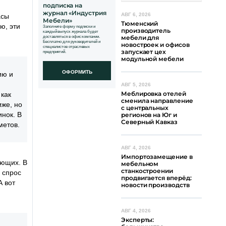
подписка на
журнал «Индустрия
АВГ 6, 2026
асы
Мебели»
Тюменский
ю, эти
Заполните форму подписки и
производитель
каждый выпуск журнала будет
мебели для
доставляться в офис компании.
Бесплатно для руководителей и
новостроек и офисов
специалистов отраслевых
запускает цех
предприятий.
модульной мебели
ОФОРМИТЬ
ию и
АВГ 5, 2026
Меблировка отелей
 как
сменила направление
иже, но
с центральных
нок. В
регионов на Юг и
Северный Кавказ
метов.
АВГ 4, 2026
Импортозамещение в
ующих. В
мебельном
станкостроении
 спрос
продвигается вперёд:
А вот
новости производств
АВГ 4, 2026
Эксперты: