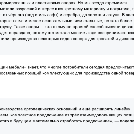
хромированных и пластиковых опорах. Но мы всегда стремимся
заметили возросший интерес к конкретному материалу и покрытию, т
от чёрного (под стиль лофт) и серебра, до золота и латуни. В час
орые легче и менее основательные, чем стальные, но зато более
узку. Такие опоры — это к тому же простой способ вывести диван 
будет оправдана, потому что металл многие люди воспринимают ка
тили производство некоторых видов «опор» для кроватей и дивано
ции мебели» знает, что многие потребители сегодня предпочитают
мосвязанных позиций комплектующих для производства одной това
оизводства ортопедических оснований и ещё расширять линейку
учаем комплексное предложение из трёх взаимодополняющих пози
т этого в будущем максимально отработать предложение», — подел