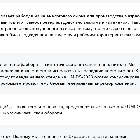
ливает работу в нише аналогового сырья для производства матрас
шлый год этот рынок претерпел довольно значимые изменения. Нап
т ранее очень популярного латекса, потому что это сырьё в основ
авно была подходящая по качеству и рабочим характеристикам зам
ание ортофайбера — синтетического нетканого наполнителя. Мы
менее активно его стали использовать последние несколько лет. В
оэтому команда нашего стенда на UMIDS-2023 охотно консультирова
 прокомментировал тему беседы генеральный директор компании.
нций, а также того, что новинки, представленные на выставке UMID
ишь увеличивать свои обороты.
боток. Поэтому мы, во-первых, собираемся перейти на новые