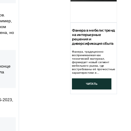
ов.
ример,
ном
Фанера в мебели: тренд
ена, но
на интерьерные
решения и
диверсификация сбыта
Фанера, традиционно
воспринимаемая как
технический материал,
формирует новый сегмент
 конце
мебельного рынка, где
востребованы её прочностные
ла
характеристики и...
ЧИТАТЬ
S-2023,