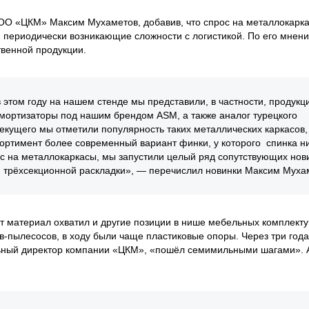
О «ЦКМ» Максим Мухаметов, добавив, что спрос на металлокарк
и периодически возникающие сложности с логистикой. По его мнени
твенной продукции.
этом году на нашем стенде мы представили, в частности, продукц
амортизаторы под нашим брендом ASM, а также аналог турецкого
екущего мы отметили популярность таких металлических каркасов,
сортимент более современный вариант финки, у которого спинка н
с на металлокаркасы, мы запустили целый ряд сопутствующих нови
и трёхсекционной раскладки», — перечислил новинки Максим Муха
от материал охватил и другие позиции в нише мебельных комплект
ов-пылесосов, в ходу были чаще пластиковые опоры. Через три года
альный директор компании «ЦКМ», «пошёл семимильными шагами». 