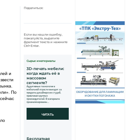
Поделиться:
Если вы нашли ошибку,
пожалуйста, выделите
фрагмент текста и нажмите
Ctrl+Enter.
Сырье и материалы
3D-печать мебели:
лей и
когда ждать её в
массовом
звести
сегменте?
рынка.
Аддитивные технологии в
мебельной отрасли выходят за
ели». По
пределы дизайнерских студий,
привлекая крупных
 сейчас
производителей. В материале
проанализированы...
ЧИТАТЬ
ыло
Бесплатная