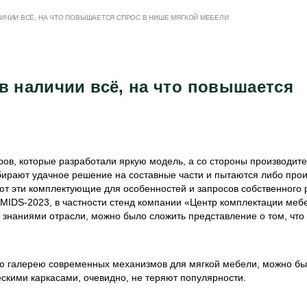
ЛИЧИИ ВСЁ, НА ЧТО ПОВЫШАЕТСЯ СПРОС В НИШЕ МЯГКОЙ МЕБЕЛИ
в наличии всё, на что повышается
ов, которые разработали яркую модель, а со стороны производите
бирают удачное решение на составные части и пытаются либо прои
уют эти комплектующие для особенностей и запросов собственного 
UMIDS-2023, в частности стенд компании «Центр комплектации меб
знаниями отрасли, можно было сложить представление о том, что
ую галерею современных механизмов для мягкой мебели, можно б
скими каркасами, очевидно, не теряют популярности.