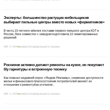
Эксперты: большинство растущих мебельщиков
выбирает пильные центры вместо новых «форматников»
В честь 10-летнего юбилея поставки первого пильного центра KDT в
России, Лига совместно с заводом подготовила 10 лимитированных
решений
АВГ 4, 2026
НОВОСТИ МЕБЕЛЬНОГО РЫНКА
Россияне активно делают ремонты на кухне, но покупают
б/у гарнитуры и встроенную технику
Как показал недавний опрос «Яндекс.Рекламы», снижение доступности
жилья и финансового благосостояния потребителей меняет их
отношение к ремонту.Как уточнили...
АВГ 3, 2026
НОВОСТИ МЕБЕЛЬНОГО РЫНКА