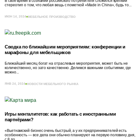
В своё время в сознании российского потребителя сложился крепкий
стереотип о том, что любая вещь с пометкой «Made in China», будь то...
ИЮН 14, 2024
МЕБЕЛЬНОЕ ПРОИЗВОДСТВО
Сводка по ближайшим мероприятиям: конференции и
марафоны для мебельщиков
Ближайший месяц богат на отраслевые мероприятия, может быть не
количественно, но зато качественно. Делимся важными событиями, где
можно...
ЯНВ 24, 2024
НОВОСТИ МЕБЕЛЬНОГО РЫНКА
Игры менталитетов: как работать с иностранными
партнёрами?
«Вьетнамский бизнес очень быстрый, а у их предпринимателей есть
особенность — все дела они обычно планируют на первую половину дня,
с 8 до...