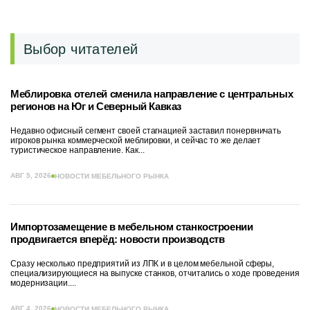
Выбор читателей
Меблировка отелей сменила направление с центральных
регионов на Юг и Северный Кавказ
Недавно офисный сегмент своей стагнацией заставил понервничать
игроков рынка коммерческой меблировки, и сейчас то же делает
туристическое направление. Как...
АВГ 5, 2026
НОВОСТИ МЕБЕЛЬНОГО РЫНКА
Импортозамещение в мебельном станкостроении
продвигается вперёд: новости производств
Сразу несколько предприятий из ЛПК и в целом мебельной сферы,
специализирующиеся на выпуске станков, отчитались о ходе проведения
модернизации....
АВГ 4, 2026
НОВОСТИ МЕБЕЛЬНОГО РЫНКА