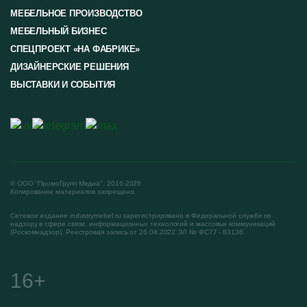
МЕБЕЛЬНОЕ ПРОИЗВОДСТВО
МЕБЕЛЬНЫЙ БИЗНЕС
СПЕЦПРОЕКТ «НА ФАБРИКЕ»
ДИЗАЙНЕРСКИЕ РЕШЕНИЯ
ВЫСТАВКИ И СОБЫТИЯ
© ООО "ПромоГрупп Медиа", 2016-2026
Копирование материалов запрещено.
Сетевое издание industrymebel.ru зарегистрировано в Федеральной службе по
надзору в сфере связи, информационных технологий и массовых коммуникаций
(Роскомнадзор). Реестровая запись от 26.04.2022 ЭЛ № ФС77 - 83136.
16+