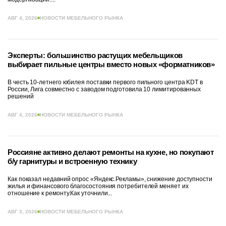
АВГ 4, 2026
НОВОСТИ МЕБЕЛЬНОГО РЫНКА
Эксперты: большинство растущих мебельщиков
выбирает пильные центры вместо новых «форматников»
В честь 10-летнего юбилея поставки первого пильного центра KDT в
России, Лига совместно с заводом подготовила 10 лимитированных
решений
АВГ 4, 2026
НОВОСТИ МЕБЕЛЬНОГО РЫНКА
Россияне активно делают ремонты на кухне, но покупают
б/у гарнитуры и встроенную технику
Как показал недавний опрос «Яндекс.Рекламы», снижение доступности
жилья и финансового благосостояния потребителей меняет их
отношение к ремонту.Как уточнили...
АВГ 3, 2026
НОВОСТИ МЕБЕЛЬНОГО РЫНКА