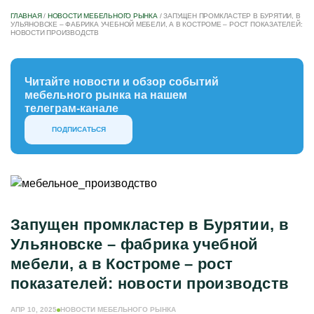
ГЛАВНАЯ
/
НОВОСТИ МЕБЕЛЬНОГО РЫНКА
/
ЗАПУЩЕН ПРОМКЛАСТЕР В БУРЯТИИ, В
УЛЬЯНОВСКЕ – ФАБРИКА УЧЕБНОЙ МЕБЕЛИ, А В КОСТРОМЕ – РОСТ ПОКАЗАТЕЛЕЙ:
НОВОСТИ ПРОИЗВОДСТВ
Читайте новости и обзор событий
мебельного рынка на нашем
телеграм-канале
ПОДПИСАТЬСЯ
Запущен промкластер в Бурятии, в
Ульяновске – фабрика учебной
мебели, а в Костроме – рост
показателей: новости производств
АПР 10, 2025
НОВОСТИ МЕБЕЛЬНОГО РЫНКА