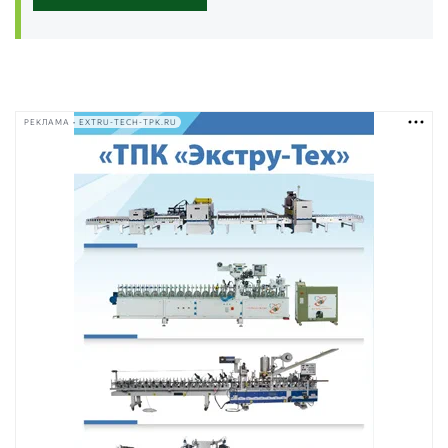
РЕКЛАМА • EXTRU-TECH-TPK.RU