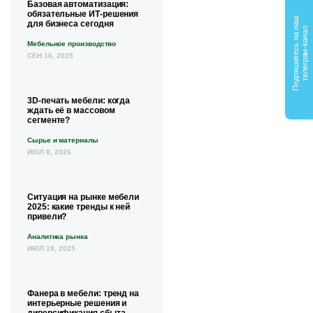
Базовая автоматизация:
обязательные ИТ-решения
П
о
д
п
и
ш
и
т
е
с
ь
н
а
а
ш
т
е
л
е
г
р
а
м
-
к
а
н
а
для бизнеса сегодня
н
л
Мебельное производство
СЕН 16, 2025
3D-печать мебели: когда
ждать её в массовом
сегменте?
Сырье и материалы
ИЮЛ 8, 2026
Ситуация на рынке мебели
2025: какие тренды к ней
привели?
Аналитика рынка
ИЮЛ 18, 2025
Фанера в мебели: тренд на
интерьерные решения и