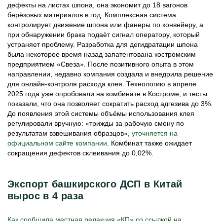
дефекты на листах шпона, она экономит до 18 вагонов
берёзовых материалов в год. Комплексная система
контролирует движение шпона или фанеры по конвейеру, а
при обнаружении брака подаёт сигнал оператору, который
устраняет проблему. Разработка для дегидратации шпона
была некоторое время назад запатентована костромским
предприятием «Свеза». После позитивного опыта в этом
направлении, недавно компания создала и внедрила решение
для онлайн-контроля расхода клея. Технологию в апреле
2025 года уже опробовали на комбинате в Костроме, и тесты
показали, что она позволяет сократить расход адгезива до 3%.
До появления этой системы объёмы использования клея
регулировали вручную: «трижды за рабочую смену по
результатам взвешивания образцов»,
уточняется на
официальном сайте компании
. Комбинат также ожидает
сокращения дефектов склеивания до 0,02%.
Экспорт башкирского ДСП в Китай
вырос в 4 раза
Как сообщила местная редакция «КП» со ссылкой на