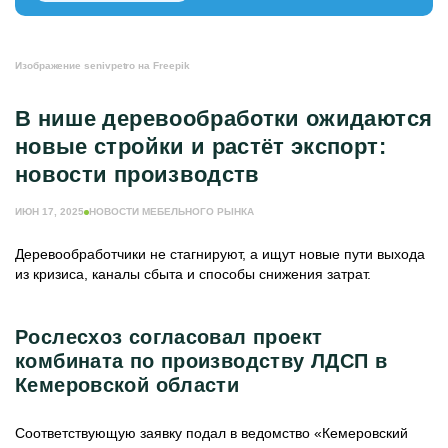
МЕБЕЛЬНОЕ ПРОИЗВОДСТВО
ЕЩЁ РУБРИКИ
Изображение senivpetro на Freepik
ЖУРНАЛ ИНДУСТРИЯ МЕБЕЛИ
ИНФОРМАЦИЯ О ПОРТАЛЕ
В нише деревообработки ожидаются
РЕКЛАМОДАТЕЛЯМ
новые стройки и растёт экспорт:
новости производств
ИЮН 17, 2025
НОВОСТИ МЕБЕЛЬНОГО РЫНКА
Деревообработчики не стагнируют, а ищут новые пути выхода
из кризиса, каналы сбыта и способы снижения затрат.
Рослесхоз согласовал проект
комбината по производству ЛДСП в
Кемеровской области
Соответствующую заявку подал в ведомство «Кемеровский