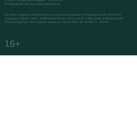
© ООО "ПромоГрупп Медиа", 2016-2026
Копирование материалов запрещено.
Сетевое издание industrymebel.ru зарегистрировано в Федеральной службе по
надзору в сфере связи, информационных технологий и массовых коммуникаций
(Роскомнадзор). Реестровая запись от 26.04.2022 ЭЛ № ФС77 - 83136.
16+