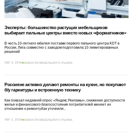
Эксперты: большинство растущих мебельщиков
выбирает пильные центры вместо новых «форматников»
В честь 10-летнего юбилея поставки первого пильного центра KDT в
России, Лига совместно с заводом подготовила 10 лимитированных
решений
АВГ 4, 2026
НОВОСТИ МЕБЕЛЬНОГО РЫНКА
Россияне активно делают ремонты на кухне, но покупают
б/у гарнитуры и встроенную технику
Как показал недавний опрос «Яндекс.Рекламы», снижение доступности
жилья и финансового благосостояния потребителей меняет их
отношение к ремонту.Как уточнили...
АВГ 3, 2026
НОВОСТИ МЕБЕЛЬНОГО РЫНКА