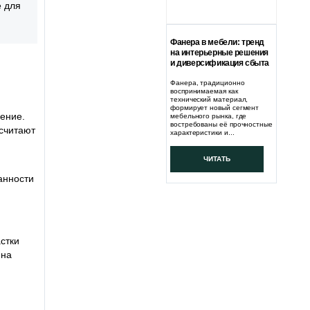
е для
Фанера в мебели: тренд
на интерьерные решения
и диверсификация сбыта
Фанера, традиционно
воспринимаемая как
технический материал,
формирует новый сегмент
дение.
мебельного рынка, где
востребованы её прочностные
 считают
характеристики и...
ЧИТАТЬ
анности
стки
 на