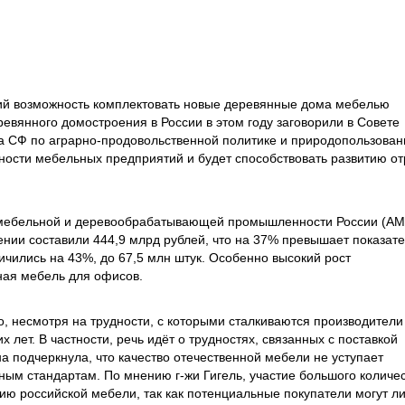
в.
ий возможность комплектовать новые деревянные дома мебелью
евянного домостроения в России в этом году заговорили в Совете
а СФ по аграрно-продовольственной политике и природопользова
ности мебельных предприятий и будет способствовать развитию от
 мебельной и деревообрабатывающей промышленности России (АМ
нии составили 444,9 млрд рублей, что на 37% превышает показат
чились на 43%, до 67,5 млн штук. Особенно высокий рост
ная мебель для офисов.
, несмотря на трудности, с которыми сталкиваются производители
лет. В частности, речь идёт о трудностях, связанных с поставкой
 подчеркнула, что качество отечественной мебели не уступает
ным стандартам. По мнению г-жи Гигель, участие большого количе
ю российской мебели, так как потенциальные покупатели могут л