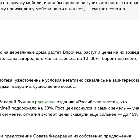
 на покупку мебели, и они бы предпочли купить полностью готово
му производству мебели расти и далее», — считает сенатор.
с на деревянные дома растёт. Впрочем, растут и цены на их возве
оительства загородного жилья выросла на 10–30%. Вероятнее всего,
ипотека: ужесточённые условия негативно сказались на заинтересов
еджи, напротив, существенно возрос.
 Валерий Лукинов
рассказал
изданию «Российская газета», что
ублей подорожало на 30%. Рост цен коснулся и самих земель — уча
 сегменте, отметил эксперт, цены скакнули ещё сильнее — до 45%
сли предложение Совета Федерации из собственно предложения