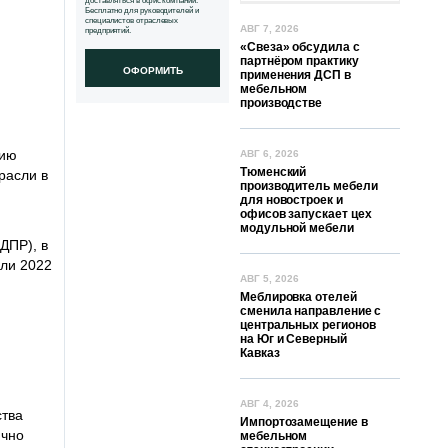
доставляться в офис компании.
Бесплатно для руководителей и
специалистов отраслевых
АВГ 7, 2026
предприятий.
«Свеза» обсудила с
партнёром практику
ОФОРМИТЬ
применения ДСП в
мебельном
производстве
нию
АВГ 6, 2026
Тюменский
расли в
производитель мебели
для новостроек и
офисов запускает цех
модульной мебели
ДПР), в
ели 2022
АВГ 5, 2026
Меблировка отелей
сменила направление с
центральных регионов
на Юг и Северный
Кавказ
АВГ 4, 2026
ства
Импортозамещение в
ично
мебельном