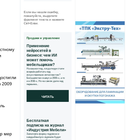
Если вы нашли ошибку,
пожалуйста, выделите
фрагмент текста и нажмите
Ctrl+Enter.
Продажи и управление
Применение
астному
нейросетей в
и
бизнесе: чем ИИ
может помочь
мебельщикам?
На ваш взгляд, когда люди стали
всерьёз работать над
искусственным интеллектом?
достигли
Большинство скажут, в 2000-х, а то
и в 2010-х. Но на самом деле над
в 2009
первыми...
ЧИТАТЬ
ель
Бесплатная
подписка на журнал
«Индустрия Мебели»
ор мер
Заполните форму подписки и
каждый выпуск журнала будет