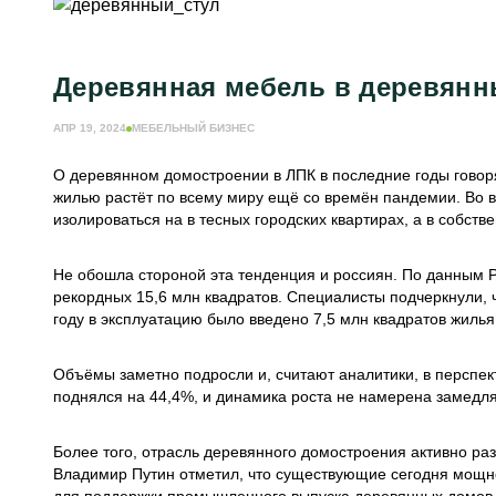
Деревянная мебель в деревян
АПР 19, 2024
МЕБЕЛЬНЫЙ БИЗНЕС
О деревянном домостроении в ЛПК в последние годы говорят
жилью растёт по всему миру ещё со времён пандемии. Во 
изолироваться на в тесных городских квартирах, а в собст
Не обошла стороной эта тенденция и россиян. По данным Р
рекордных 15,6 млн квадратов. Специалисты подчеркнули, 
году в эксплуатацию было введено 7,5 млн квадратов жилья
Объёмы заметно подросли и, считают аналитики, в перспект
поднялся на 44,4%, и динамика роста не намерена замедля
Более того, отрасль деревянного домостроения активно ра
Владимир Путин отметил, что существующие сегодня мощно