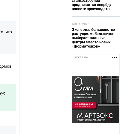
станкостроении
продвигается вперёд:
новости производств
АВГ 4, 2026
Эксперты: большинство
о, что
растущих мебельщиков
—
выбирает пильные
центры вместо новых
«форматников»
РЕКЛАМА
домов,
нус