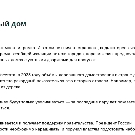
ный дом
 много и громко. И в этом нет ничего странного, ведь интерес к ч
время всеобщей изоляции жители городов, поразмыслив, предпочл
венных домах с уютными двориками для прогулок.
осстата, в 2023 году объёмы деревянного домостроения в стране 
что это рекордный показатель за всю историю отрасли. Например, 
 из дерева.
иве будут только увеличиваться — за последние пару лет показат
ться.
звивается и получает поддержку правительства. Президент России
сти необходимо наращивать, и поручил властям подготовить наб