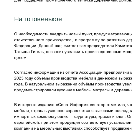
для поддержки промышленного выпуска деревянных домо
На готовенькое
О необходимости внедрить новый пункт, предусматривающ
отечественного производства, в программу по развитию дер
Федерации. Данный шаг, считает зампредседателя Комитет
Татьяна Гигель, позволит увеличить производственные мощ
целом.
Согласно информации из отчёта Ассоциации предприятий
2023 году объёмы производства мебели в денежном выраже
года. В натуральном выражении объёмы производства увели
продемонстрировали кухонная мебель, матрасы и деревян
В интервью изданию «СенатИнформ» сенатор отметила, что
мебели, отрасль успешно справляется с вызовами последних 
импортных комплектующих — фурнитуры, красок и клея. Она
европейской, при этом продукция соответствует установлен
компаний на мебельных выставках способствует продвижени