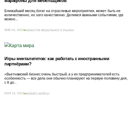
марафоны для мебельщиков
Ближайший месяц богат на отраслевые мероприятия, может быть не
количественно, но зато качественно. Делимся важными событиями, где
можно...
ЯНВ 24, 2024
НОВОСТИ МЕБЕЛЬНОГО РЫНКА
Игры менталитетов: как работать с иностранными
партнёрами?
«Вьетнамский бизнес очень быстрый, а у их предпринимателей есть
особенность — все дела они обычно планируют на первую половину дня,
с 8 до...
НОЯ 15, 2023
БИЗНЕС-КЕЙСЫ