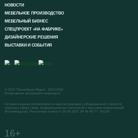
НОВОСТИ
МЕБЕЛЬНОЕ ПРОИЗВОДСТВО
МЕБЕЛЬНЫЙ БИЗНЕС
СПЕЦПРОЕКТ «НА ФАБРИКЕ»
ДИЗАЙНЕРСКИЕ РЕШЕНИЯ
ВЫСТАВКИ И СОБЫТИЯ
© ООО "ПромоГрупп Медиа", 2016-2026
Копирование материалов запрещено.
Сетевое издание industrymebel.ru зарегистрировано в Федеральной службе по
надзору в сфере связи, информационных технологий и массовых коммуникаций
(Роскомнадзор). Реестровая запись от 26.04.2022 ЭЛ № ФС77 - 83136.
16+