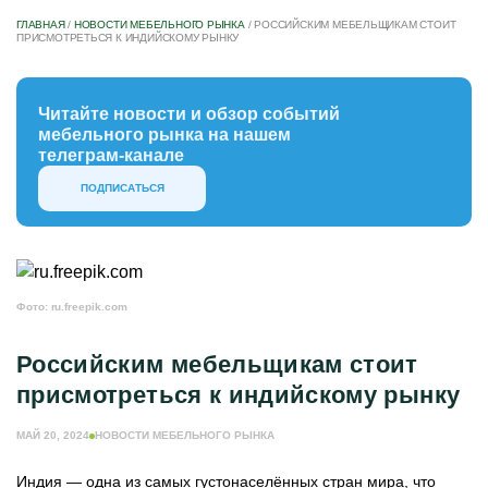
ГЛАВНАЯ
/
НОВОСТИ МЕБЕЛЬНОГО РЫНКА
/
РОССИЙСКИМ МЕБЕЛЬЩИКАМ СТОИТ
ПРИСМОТРЕТЬСЯ К ИНДИЙСКОМУ РЫНКУ
Читайте новости и обзор событий
мебельного рынка на нашем
телеграм-канале
ПОДПИСАТЬСЯ
Фото: ru.freepik.com
Российским мебельщикам стоит
присмотреться к индийскому рынку
МАЙ 20, 2024
НОВОСТИ МЕБЕЛЬНОГО РЫНКА
Индия — одна из самых густонаселённых стран мира, что