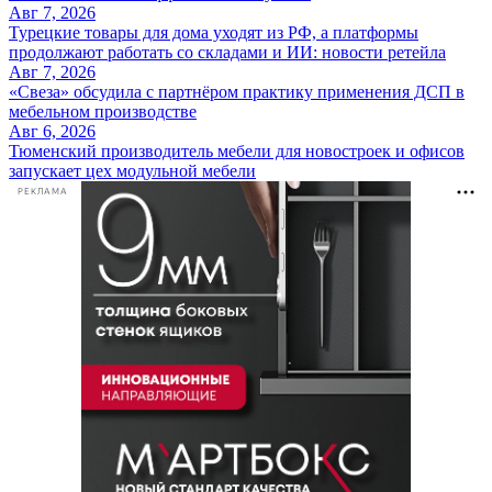
Авг 7, 2026
Турецкие товары для дома уходят из РФ, а платформы
продолжают работать со складами и ИИ: новости ретейла
Авг 7, 2026
«Свеза» обсудила с партнёром практику применения ДСП в
мебельном производстве
Авг 6, 2026
Тюменский производитель мебели для новостроек и офисов
запускает цех модульной мебели
РЕКЛАМА