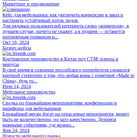
Маркетинг и продвижение
Кейс для мебельщика: как увеличить конверсию в заказ и
настроить устойчивый поток лидов
Для рядовых пользователей интернета слово «конверсия», в
лучшем случае, ничего не скажет, а в худшем — останется
непонятным термином и...
Окт 16, 2024
Бизнес-кейсы
Контрактное производство в Китае под СТМ: плюсы и
минусы
В своё время в сознании российского потребителя сложился
крепкий стереотип о том, что любая вещь с пометкой «Made in
China», будь то...
Июн 14, 2024
Мебельное производство
Сводка по ближайшим мероприятиям: конференции и
марафоны для мебельщиков
Ближайший месяц богат на отраслевые мероприятия, может
быть не количественно, но зато качественно. Делимся
важными событиями, где можно...
Янв 24, 2024
Новости мебельного рынка