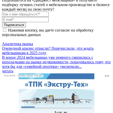
Подпишитесь на «Дайджест мебельщика» и получайте
подборку лучших статей о мебельном производстве и бизнесе
каждый месяц на свою почту!
Подписаться
Нажимая кнопку, вы даете согласие на обработку
персональных данных
Аналитика рынка
Очередной кризис отрасли? Перечислили, что ждать
мебельщикам в 2025 году
В конце 2024 мебельщики уже немного смирились с
неполадками на рынке недвижимости, порадовались тому, что
хотя бы для «семейной ипотеки» увеличили...
читать
РЕКЛАМА • EXTRU-TECH-TPK.RU