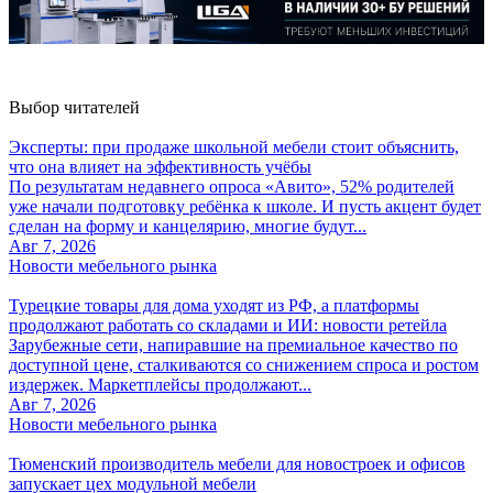
Выбор читателей
Эксперты: при продаже школьной мебели стоит объяснить,
что она влияет на эффективность учёбы
По результатам недавнего опроса «Авито», 52% родителей
уже начали подготовку ребёнка к школе. И пусть акцент будет
сделан на форму и канцелярию, многие будут...
Авг 7, 2026
Новости мебельного рынка
Турецкие товары для дома уходят из РФ, а платформы
продолжают работать со складами и ИИ: новости ретейла
Зарубежные сети, напиравшие на премиальное качество по
доступной цене, сталкиваются со снижением спроса и ростом
издержек. Маркетплейсы продолжают...
Авг 7, 2026
Новости мебельного рынка
Тюменский производитель мебели для новостроек и офисов
запускает цех модульной мебели