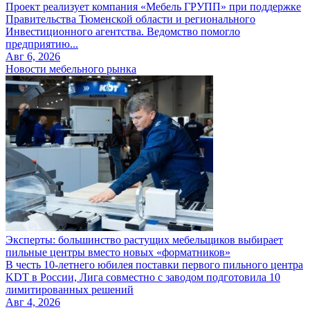
Проект реализует компания «Мебель ГРУПП» при поддержке
Правительства Тюменской области и регионального
Инвестиционного агентства. Ведомство помогло
предприятию...
Авг 6, 2026
Новости мебельного рынка
Эксперты: большинство растущих мебельщиков выбирает
пильные центры вместо новых «форматников»
В честь 10-летнего юбилея поставки первого пильного центра
KDT в России, Лига совместно с заводом подготовила 10
лимитированных решений
Авг 4, 2026