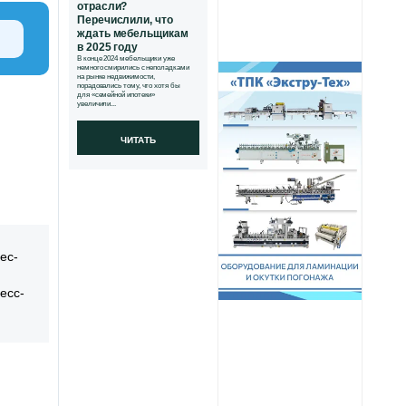
отрасли?
Перечислили, что
ждать мебельщикам
в 2025 году
В конце 2024 мебельщики уже
немного смирились с неполадками
на рынке недвижимости,
порадовались тому, что хотя бы
для «семейной ипотеки»
увеличили...
ЧИТАТЬ
ес-
есс-