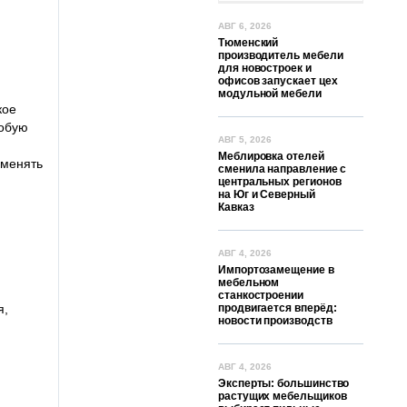
АВГ 6, 2026
Тюменский
производитель мебели
для новостроек и
офисов запускает цех
модульной мебели
кое
собую
АВГ 5, 2026
Меблировка отелей
именять
сменила направление с
центральных регионов
на Юг и Северный
Кавказ
АВГ 4, 2026
Импортозамещение в
мебельном
станкостроении
я,
продвигается вперёд:
новости производств
АВГ 4, 2026
Эксперты: большинство
растущих мебельщиков