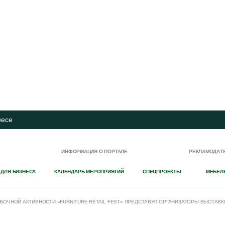
несе
И
ИНФОРМАЦИЯ О ПОРТАЛЕ
РЕКЛАМОДАТ
 ДЛЯ БИЗНЕСА
КАЛЕНДАРЬ МЕРОПРИЯТИЙ
СПЕЦПРОЕКТЫ
МЕБЕЛ
ОЧНОЙ АКТИВНОСТИ «FURNITURE RETAIL FEST» ПРЕДСТАВЯТ ОРГАНИЗАТОРЫ ВЫСТАВК