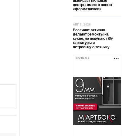
выбирает пильные
центры вместо новых
«форматников»
АВГ 3, 2026
Россияне активно
делают ремонты на
кухне, но покупают б/у
гарнитуры и
встроенную технику
РЕКЛАМА