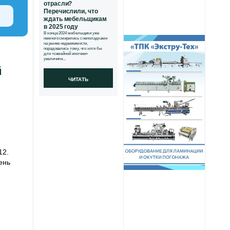
отрасли?
Перечислили, что
ждать мебельщикам
в 2025 году
В конце 2024 мебельщики уже
немного смирились с неполадками
на рынке недвижимости,
порадовались тому, что хотя бы
для «семейной ипотеки»
увеличили...
й
ЧИТАТЬ
12.
ень