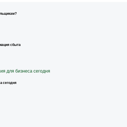
ельщикам?
икация сбыта
а сегодня