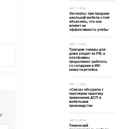
АВГ 7, 2026
Эксперты: при продаже
школьной мебели стоит
объяснить, что она
влияет на
эффективность учёбы
АВГ 7, 2026
Турецкие товары для
дома уходят из РФ, а
платформы
продолжают работать
со складами и ИИ:
новости ретейла
АВГ 7, 2026
«Свеза» обсудила с
партнёром практику
применения ДСП в
мебельном
производстве
у!
АВГ 6, 2026
Тюменский