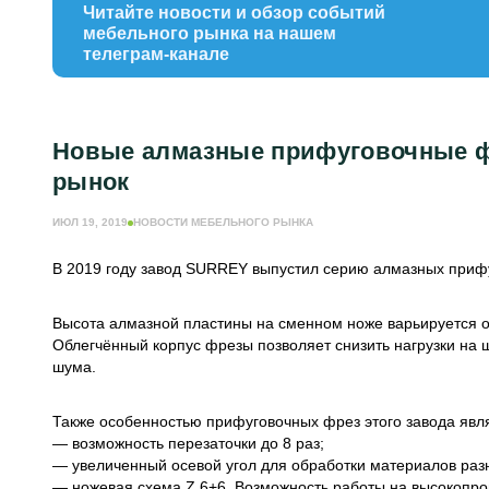
Читайте новости и обзор событий
мебельного рынка на нашем
телеграм-канале
Новые алмазные прифуговочные ф
рынок
ИЮЛ 19, 2019
НОВОСТИ МЕБЕЛЬНОГО РЫНКА
В 2019 году завод SURREY выпустил серию алмазных приф
Высота алмазной пластины на сменном ноже варьируется от 
Облегчённый корпус фрезы позволяет снизить нагрузки на 
шума.
Также особенностью прифуговочных фрез этого завода явл
— возможность перезаточки до 8 раз;
— увеличенный осевой угол для обработки материалов разн
— ножевая схема Z 6+6. Возможность работы на высокопрои