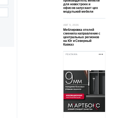
производитель мебели
для новостроек и
офисов запускает цех
модульной мебели
АВГ 5, 2026
Меблировка отелей
сменила направление с
центральных регионов
на Юг и Северный
Кавказ
РЕКЛАМА