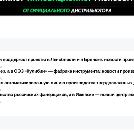
поддержал проекты в Ленобласти и в Брянске: новости прои
КА
ер, а в ОЭЗ «Кулибин» — фабрика инструмента: новости произ
А
тил автоматизированную линию производства твердосплавных
А
льство российских фанерщиков, а в Ижевске — новый центр э
А