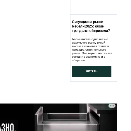
Ситуация на рынке
мебели 2025: какие
тренды к ней привели?
Большинство однозначно
скажут, что всему виной
высокая ключевая ставка и
просадка строительного
рынка. Это верно, но так как
сегодня в экономике и в
обществе...
ЧИТАТЬ