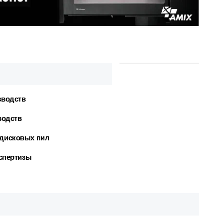
зводств
водств
 дисковых пил
кспертизы