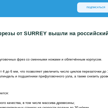
ПОДПИСАТЬСЯ
резы от SURREY вышли на российски
уговочных фрез со сменными ножами и облегчённым корпусом.
4 до 6 мм, что позволяет увеличить число циклов перезаточки до 
шпиндель и подшипники прифуговочного узла, а также снизить уров
яется:
ого качества, в том числе массива древесины;
зводительных станках на скорости подачи до 30 м/мин.