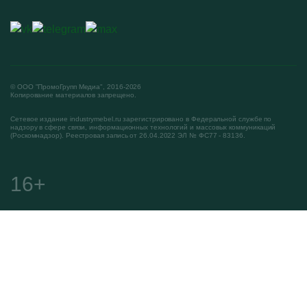
© ООО "ПромоГрупп Медиа", 2016-2026
Копирование материалов запрещено.
Сетевое издание industrymebel.ru зарегистрировано в Федеральной службе по
надзору в сфере связи, информационных технологий и массовых коммуникаций
(Роскомнадзор). Реестровая запись от 26.04.2022 ЭЛ № ФС77 - 83136.
16+