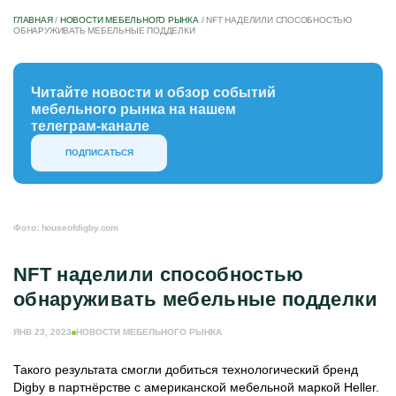
ГЛАВНАЯ
/
НОВОСТИ МЕБЕЛЬНОГО РЫНКА
/
NFT НАДЕЛИЛИ СПОСОБНОСТЬЮ
ОБНАРУЖИВАТЬ МЕБЕЛЬНЫЕ ПОДДЕЛКИ
Читайте новости и обзор событий
мебельного рынка на нашем
телеграм-канале
ПОДПИСАТЬСЯ
Фото: houseofdigby.com
NFT наделили способностью
обнаруживать мебельные подделки
ЯНВ 23, 2023
НОВОСТИ МЕБЕЛЬНОГО РЫНКА
Такого результата смогли добиться технологический бренд
Digby в партнёрстве с американской мебельной маркой Heller.