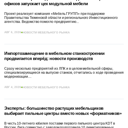
офисов запускает цех модульной мебели
Проект реализует компания «Мебель ГРУПП» при поддержке
Правительства Тюменской области и регионального Инвестиционного
агентства. Ведомство помогло предприятию...
АВГ 6, 2026
НОВОСТИ МЕБЕЛЬНОГО РЫНКА
Импортозамещение в мебельном станкостроении
продвигается вперёд: новости производств
Сразу несколько предприятий из ЛПК и в целом мебельной сферы,
специализирующиеся на выпуске станков, отчитались о ходе проведения
модернизации....
АВГ 4, 2026
НОВОСТИ МЕБЕЛЬНОГО РЫНКА
Эксперты: большинство растущих мебельщиков
выбирает пильные центры вместо новых «форматников»
В честь 10-летнего юбилея поставки первого пильного центра KDT в
России, Лига совместно с заводом подготовила 10 лимитированных