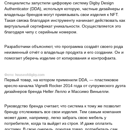
Специалисты запустили цифровую систему Digby Design
Authenticator (DDA), используя которую, частные дизайнеры и
владельцы брендов могут привязывать свои изделия к NFT.
Такая связка благодаря инструменту начинает действовать как
виртуальный сертификат уникальности. Осуществляется это
благодаря чипу с серийным номером.
Разработчики объясняют, что программа создаёт своего рода
неизменный отчёт о владельце продукта и его создании. Он и
помогает уберечь изделие от копирования и контрофакта.
Фото: houseofdigby.com
Первый товар, на котором применили DDA, — пластиковое
кресло-качалка Vignelli Rocker 2014 года от супружеского дуэта
дизайнеров бренда Heller Лелло и Массимо Виньелли.
Руководство бренда считает, что система к тому же позволит
бренду отслеживать все свои изделия. Тем самым компания
может даже, например, легко забрать свою мебель у
потребителя, когда та выйдет из строя. И даже оплатить
доставку. В свою очередь, покупая товар, потребитель сам