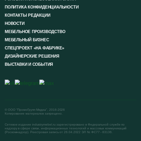
ПОЛИТИКА КОНФИДЕНЦИАЛЬНОСТИ
КОНТАКТЫ РЕДАКЦИИ
НОВОСТИ
МЕБЕЛЬНОЕ ПРОИЗВОДСТВО
МЕБЕЛЬНЫЙ БИЗНЕС
СПЕЦПРОЕКТ «НА ФАБРИКЕ»
ДИЗАЙНЕРСКИЕ РЕШЕНИЯ
ВЫСТАВКИ И СОБЫТИЯ
© ООО "ПромоГрупп Медиа", 2016-2026
Копирование материалов запрещено.
Сетевое издание industrymebel.ru зарегистрировано в Федеральной службе по
надзору в сфере связи, информационных технологий и массовых коммуникаций
(Роскомнадзор). Реестровая запись от 26.04.2022 ЭЛ № ФС77 - 83136.