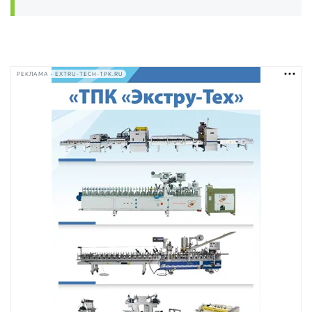
РЕКЛАМА • EXTRU-TECH-TPK.RU