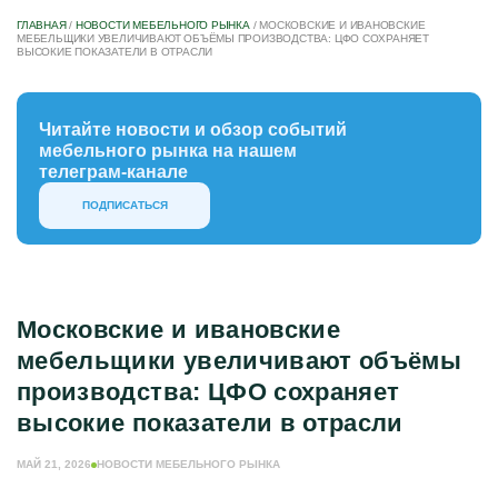
ГЛАВНАЯ
/
НОВОСТИ МЕБЕЛЬНОГО РЫНКА
/
МОСКОВСКИЕ И ИВАНОВСКИЕ
МЕБЕЛЬЩИКИ УВЕЛИЧИВАЮТ ОБЪЁМЫ ПРОИЗВОДСТВА: ЦФО СОХРАНЯЕТ
ВЫСОКИЕ ПОКАЗАТЕЛИ В ОТРАСЛИ
Читайте новости и обзор событий
мебельного рынка на нашем
телеграм-канале
ПОДПИСАТЬСЯ
Московские и ивановские
мебельщики увеличивают объёмы
производства: ЦФО сохраняет
высокие показатели в отрасли
МАЙ 21, 2026
НОВОСТИ МЕБЕЛЬНОГО РЫНКА