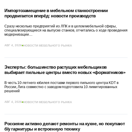
Импортозамещение в мебельном станкостроении
продвигается вперёд: новости производств
Сразу несколько предприятий из ЛПК и в целом мебельной сферы,
специализирующиеся на выпуске станков, отчитались о ходе проведения
модернизации....
АВГ 4, 2026
НОВОСТИ МЕБЕЛЬНОГО РЫНКА
Эксперты: большинство растущих мебельщиков
выбирает пильные центры вместо новых «форматников»
В честь 10-летнего юбилея поставки первого пильного центра KDT в
России, Лига совместно с заводом подготовила 10 лимитированных
решений
АВГ 4, 2026
НОВОСТИ МЕБЕЛЬНОГО РЫНКА
Россияне активно делают ремонты на кухне, но покупают
б/у гарнитуры и встроенную технику