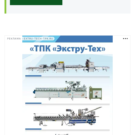
РЕКЛАМА • EXTRU-TECH-TPK.RU