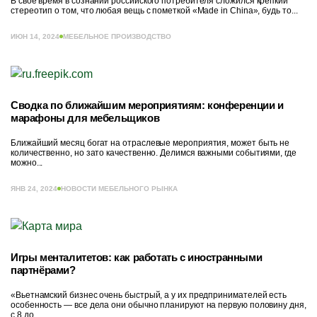
В своё время в сознании российского потребителя сложился крепкий
стереотип о том, что любая вещь с пометкой «Made in China», будь то...
ИЮН 14, 2024
МЕБЕЛЬНОЕ ПРОИЗВОДСТВО
Сводка по ближайшим мероприятиям: конференции и
марафоны для мебельщиков
Ближайший месяц богат на отраслевые мероприятия, может быть не
количественно, но зато качественно. Делимся важными событиями, где
можно...
ЯНВ 24, 2024
НОВОСТИ МЕБЕЛЬНОГО РЫНКА
Игры менталитетов: как работать с иностранными
партнёрами?
«Вьетнамский бизнес очень быстрый, а у их предпринимателей есть
особенность — все дела они обычно планируют на первую половину дня,
с 8 до...