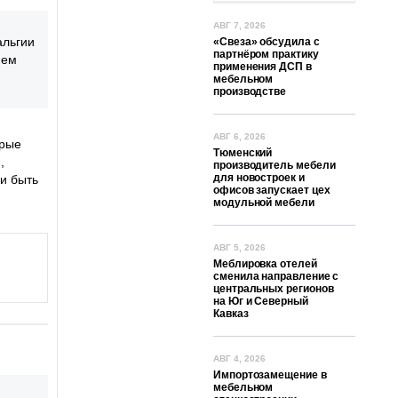
АВГ 7, 2026
альгии
«Свеза» обсудила с
партнёром практику
ием
применения ДСП в
мебельном
производстве
АВГ 6, 2026
трые
Тюменский
,
производитель мебели
для новостроек и
и быть
офисов запускает цех
модульной мебели
АВГ 5, 2026
Меблировка отелей
сменила направление с
центральных регионов
на Юг и Северный
Кавказ
АВГ 4, 2026
Импортозамещение в
мебельном