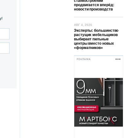
станкостроении
продвигается вперёд:
новости производств
у!
АВГ 4, 2026
Эксперты: большинство
растущих мебельщиков
выбирает пильные
центры вместо новых
«форматников»
РЕКЛАМА