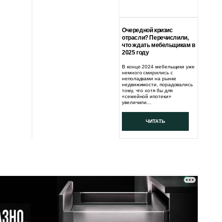
Очередной кризис
отрасли? Перечислили,
что ждать мебельщикам в
2025 году
В конце 2024 мебельщики уже
немного смирились с
неполадками на рынке
недвижимости, порадовались
тому, что хотя бы для
«семейной ипотеки»
увеличили...
ЧИТАТЬ