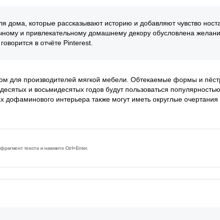
я дома, которые рассказывают историю и добавляют чувство ност
тичному и привлекательному домашнему декору обусловлена желан
ворится в отчёте Pinterest.
дом для производителей мягкой мебели. Обтекаемые формы и пёс
десятых и восьмидесятых годов будут пользоваться популярностью
ах дофаминового интерьера также могут иметь округлые очертания 
рагмент текста и нажмите Ctrl+Enter.