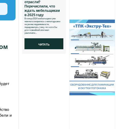
отрасли?
Перечислили, что
ждать мебельщикам
в 2025 году
В конце 2024 мебельщики уже
немного смирились с неполадками
на рынке недвижимости,
порадовались тому, что хотя бы
для «семейной ипотеки»
увеличили...
ЧИТАТЬ
вом
будет
йство
бели и