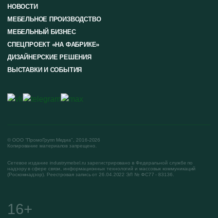
НОВОСТИ
МЕБЕЛЬНОЕ ПРОИЗВОДСТВО
МЕБЕЛЬНЫЙ БИЗНЕС
СПЕЦПРОЕКТ «НА ФАБРИКЕ»
ДИЗАЙНЕРСКИЕ РЕШЕНИЯ
ВЫСТАВКИ И СОБЫТИЯ
© ООО "ПромоГрупп Медиа", 2016-2026
Копирование материалов запрещено.
Сетевое издание industrymebel.ru зарегистрировано в Федеральной службе по
надзору в сфере связи, информационных технологий и массовых коммуникаций
(Роскомнадзор). Реестровая запись от 26.04.2022 ЭЛ № ФС77 - 83136.
16+