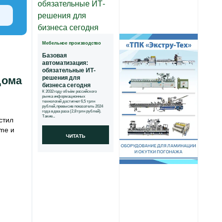
Мебельное производство
Базовая
автоматизация:
обязательные ИТ-
дома
решения для
бизнеса сегодня
К 2032 году объём российского
рынка информационных
технологий достигнет 6,5 трлн
рублей, превысив показатель 2024
года в два раза (2,8 трлн рублей).
Такие...
стил
ome и
ЧИТАТЬ