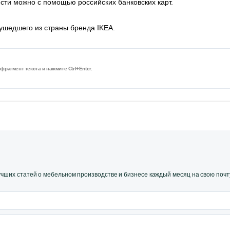
вести можно с помощью российских банковских карт.
 ушедшего из страны бренда IKEA.
рагмент текста и нажмите Ctrl+Enter.
ших статей о мебельном производстве и бизнесе каждый месяц на свою почт