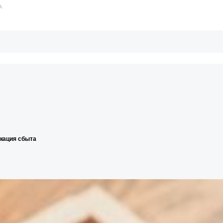
А
икация сбыта