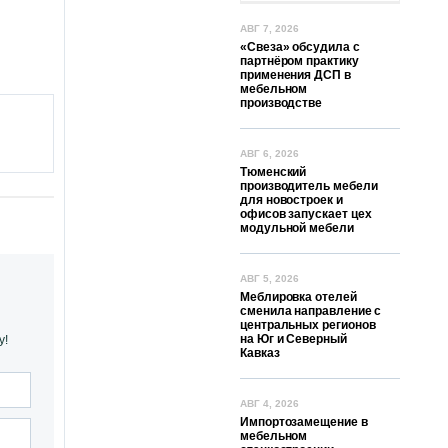
АВГ 7, 2026
«Свеза» обсудила с
партнёром практику
применения ДСП в
мебельном
производстве
АВГ 6, 2026
Тюменский
производитель мебели
для новостроек и
офисов запускает цех
модульной мебели
АВГ 5, 2026
Меблировка отелей
сменила направление с
центральных регионов
на Юг и Северный
у!
Кавказ
АВГ 4, 2026
Импортозамещение в
мебельном