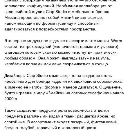
Скамья с говорящим названием Worm — это бесконечное
количество конфигураций. Необычная коллаборация от
валенсийской студии Clap Studio и мебельного бренда
Missana представляет собой мягкий диван-скамью,
напоминающий по форме гусеницу и способный
адаптироваться к потребностями пространства.
Это первое модульное изделие в ассортименте марки. Worm
состоит из трёх модулей («конечного», прямого и углового),
благодаря которым скамью можно «изогнуть» практически
любым образом. Она может «выглядывать» из-за угла,
изгибаться волнами или даже сворачиваться в кольцо.
Дизайнеры Clap Studio отмечают, что на создание столь
необычного для бренда изделия их вдохновила сороконожка,
а именно её изгибы, форма и манера двигаться. Ощущение,
будто играешь в игру «Змейка» на сотовых телефонах начала
2000-х.
Также создатели предусмотрели возможность отделки
предмета различными видами ткани: расцветки яркие, но
спокойные. В ассортимент входят лазурный, фисташковый,
бледно-голубой, горчичный и коралловый цвета.