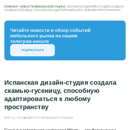
ГЛАВНАЯ
/
НОВОСТИ МЕБЕЛЬНОГО РЫНКА
/
ИСПАНСКАЯ ДИЗАЙН-СТУДИЯ СОЗДАЛА
СКАМЬЮ-ГУСЕНИЦУ, СПОСОБНУЮ АДАПТИРОВАТЬСЯ К ЛЮБОМУ ПРОСТРАНСТВУ
Читайте новости и обзор событий
мебельного рынка на нашем
телеграм-канале
ПОДПИСАТЬСЯ
Испанская дизайн-студия создала
скамью-гусеницу, способную
адаптироваться к любому
пространству
МАР 12, 2022
НОВОСТИ МЕБЕЛЬНОГО РЫНКА