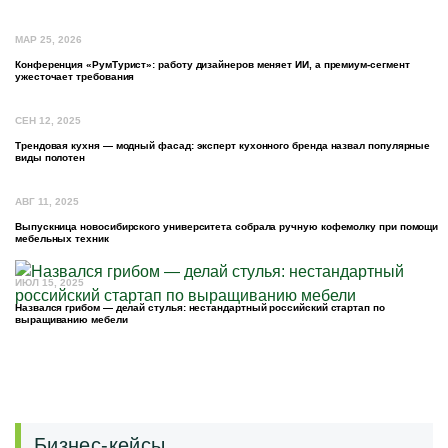
МАР 25, 2026
Конференция «РумТурист»: работу дизайнеров меняет ИИ, а премиум-сегмент
ужесточает требования
СЕН 12, 2025
Трендовая кухня — модный фасад: эксперт кухонного бренда назвал популярные
виды полотен
АВГ 11, 2025
Выпускница новосибирского университета собрала ручную кофемолку при помощи
мебельных техник
ИЮЛ 15, 2025
Назвался грибом — делай стулья: нестандартный российский стартап по
выращиванию мебели
Бизнес-кейсы