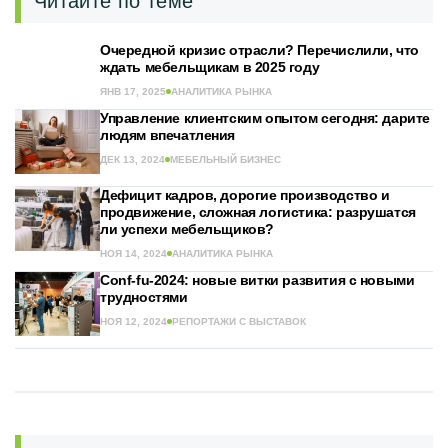
Читайте по теме
Очередной кризис отрасли? Перечислили, что
ждать мебельщикам в 2025 году
ЯНВ 17, 2025
АНАЛИТИКА РЫНКА
Управление клиентским опытом сегодня: дарите
людям впечатления
ДЕК 13, 2024
МЕБЕЛЬНЫЙ БИЗНЕС
Дефицит кадров, дорогие производство и
продвижение, сложная логистика: разрушатся
ли успехи мебельщиков?
НОЯ 14, 2024
АНАЛИТИКА РЫНКА
Conf-fu-2024: новые витки развития с новыми
трудностями
НОЯ 12, 2024
РЕПОРТАЖИ С ВЫСТАВОК