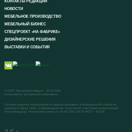
КОНТАКТЫ РЕДАКЦИИ
НОВОСТИ
МЕБЕЛЬНОЕ ПРОИЗВОДСТВО
МЕБЕЛЬНЫЙ БИЗНЕС
СПЕЦПРОЕКТ «НА ФАБРИКЕ»
ДИЗАЙНЕРСКИЕ РЕШЕНИЯ
ВЫСТАВКИ И СОБЫТИЯ
© ООО "ПромоГрупп Медиа", 2016-2026
Копирование материалов запрещено.
Сетевое издание industrymebel.ru зарегистрировано в Федеральной службе по
надзору в сфере связи, информационных технологий и массовых коммуникаций
(Роскомнадзор). Реестровая запись от 26.04.2022 ЭЛ № ФС77 - 83136.