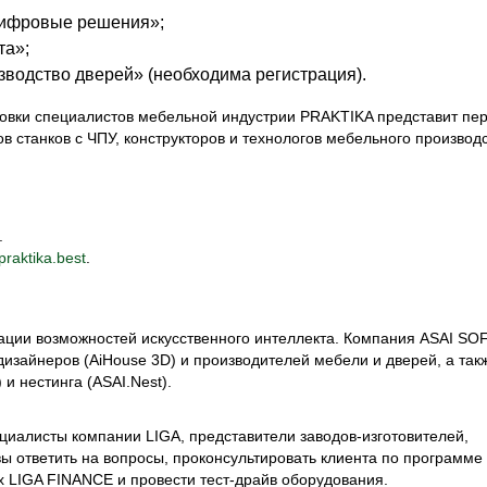
цифровые решения»;
та»;
водство дверей» (необходима регистрация).
овки специалистов мебельной индустрии PRAKTIKA представит пе
 станков с ЧПУ, конструкторов и технологов мебельного производс
.
p
raktika.best
.
ции возможностей искусственного интеллекта. Компания ASAI SO
изайнеров (AiHouse 3D) и производителей мебели и дверей, а так
и нестинга (ASAI.Nest).
циалисты компании LIGA, представители заводов-изготовителей,
ы ответить на вопросы, проконсультировать клиента по программ
х LIGA FINANCE и провести тест-драйв оборудования.