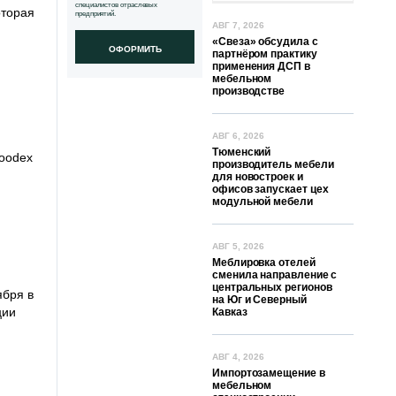
специалистов отраслевых
оторая
предприятий.
АВГ 7, 2026
«Свеза» обсудила с
ОФОРМИТЬ
партнёром практику
применения ДСП в
мебельном
производстве
АВГ 6, 2026
Тюменский
Woodex
производитель мебели
для новостроек и
офисов запускает цех
модульной мебели
АВГ 5, 2026
Меблировка отелей
сменила направление с
центральных регионов
ября в
на Юг и Северный
ции
Кавказ
АВГ 4, 2026
Импортозамещение в
мебельном