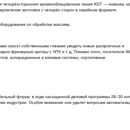
ая четырёхсторонняя кромкооблицовочная линия KDT — новинка, к
 кромление заготовок с четырёх сторон в серийном формате.
оборудования по обработке массива.
авки смогут собственными глазами увидеть новые раскроечные и
арно-фрезерные центры с ЧПУ и т. д. Помимо этого, посетители 
нтов, аспирационные и клеевые системы, портативные
бельный форум: в ходе насыщенной деловой программы 28–30 но
ми индустрии. Особое внимание они уделят вопросам автоматиза