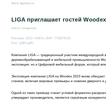
Фото: ligamac.ru
LIGA приглашает гостей Woode
НОЯ 24, 2023
АНОНС
Реклама. ООО «ЛИГА» ИНН 7719878140
Erid: LjN8Jvg8U
Компания LIGA — традиционный участник международной в
деревообрабатывающей и мебельной промышленности Woode
экспозиция, но и Цифровой мебельный форум, который вп
Экспозиция компании LIGA на Woodex 2023 вновь обещает 
станков, включая мировые премьеры и новинки дверного 
Одной из таких премьер станет угловой форматно-раскроеч
утверждает производитель, является серьёзным конкуренто