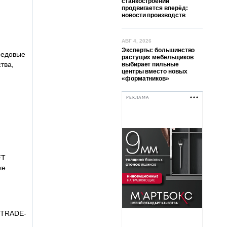
станкостроении
продвигается вперёд:
новости производств
АВГ 4, 2026
Эксперты: большинство
редовые
растущих мебельщиков
тва,
выбирает пильные
центры вместо новых
«форматников»
РЕКЛАМА
FT
же
е TRADE-