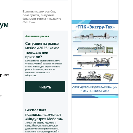
Если вы нашли ошибку,
пожалуйста, выделите
фрагмент текста и нажмите
рум
Ctrl+Enter.
Аналитика рынка
Ситуация на рынке
мебели 2025: какие
тренды к ней
привели?
Большинство однозначно скажут,
что всему виной высокая ключевая
ставка и просадка строительного
рынка. Это верно, но так как
сегодня в экономике и в
ирная
обществе...
ЧИТАТЬ
+
Бесплатная
подписка на журнал
«Индустрия Мебели»
Заполните форму подписки и
каждый выпуск журнала будет
доставляться в офис компании.
Бесплатно для руководителей и