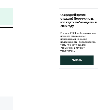
Очередной кризис
отрасли? Перечислили,
что ждать мебельщикам в
2025 году
В конце 2024 мебельщики уже
немного смирились с
неполадками на рынке
недвижимости, порадовались
тому, что хотя бы для
«семейной ипотеки»
увеличили...
ЧИТАТЬ