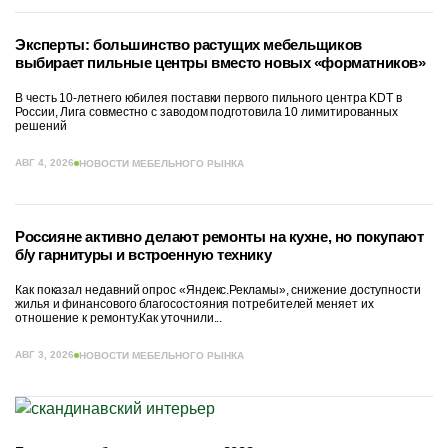
Эксперты: большинство растущих мебельщиков
выбирает пильные центры вместо новых «форматников»
В честь 10-летнего юбилея поставки первого пильного центра KDT в
России, Лига совместно с заводом подготовила 10 лимитированных
решений
АВГ 4, 2026
НОВОСТИ МЕБЕЛЬНОГО РЫНКА
Россияне активно делают ремонты на кухне, но покупают
б/у гарнитуры и встроенную технику
Как показал недавний опрос «Яндекс.Рекламы», снижение доступности
жилья и финансового благосостояния потребителей меняет их
отношение к ремонту.Как уточнили...
АВГ 3, 2026
НОВОСТИ МЕБЕЛЬНОГО РЫНКА