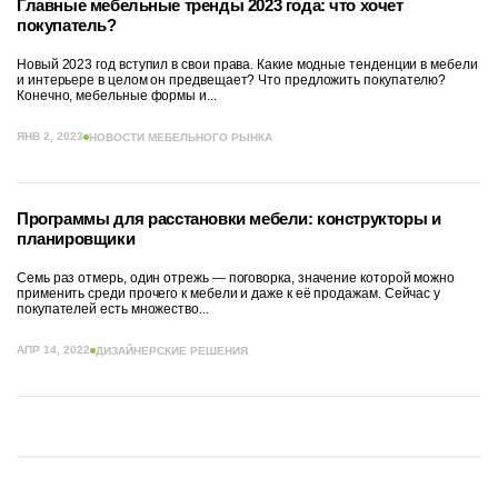
Главные мебельные тренды 2023 года: что хочет
покупатель?
Новый 2023 год вступил в свои права. Какие модные тенденции в мебели
и интерьере в целом он предвещает? Что предложить покупателю?
Конечно, мебельные формы и...
ЯНВ 2, 2023
НОВОСТИ МЕБЕЛЬНОГО РЫНКА
Программы для расстановки мебели: конструкторы и
планировщики
Семь раз отмерь, один отрежь — поговорка, значение которой можно
применить среди прочего к мебели и даже к её продажам. Сейчас у
покупателей есть множество...
АПР 14, 2022
ДИЗАЙНЕРСКИЕ РЕШЕНИЯ