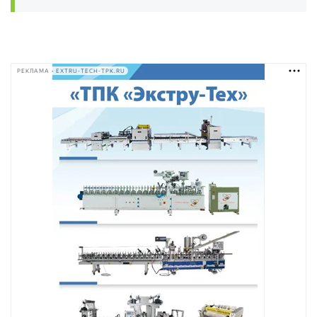
РЕКЛАМА • EXTRU-TECH-TPK.RU