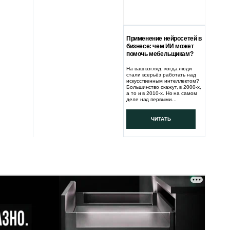
Применение нейросетей в
бизнесе: чем ИИ может
помочь мебельщикам?
На ваш взгляд, когда люди
стали всерьёз работать над
искусственным интеллектом?
Большинство скажут, в 2000-х,
а то и в 2010-х. Но на самом
деле над первыми...
ЧИТАТЬ