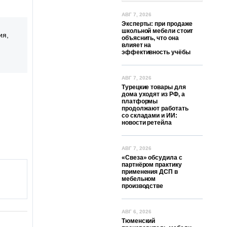
АВГ 7, 2026
Эксперты: при продаже
школьной мебели стоит
ия,
объяснить, что она
влияет на
эффективность учёбы
АВГ 7, 2026
Турецкие товары для
дома уходят из РФ, а
платформы
продолжают работать
со складами и ИИ:
новости ретейла
АВГ 7, 2026
«Свеза» обсудила с
партнёром практику
применения ДСП в
мебельном
производстве
АВГ 6, 2026
Тюменский