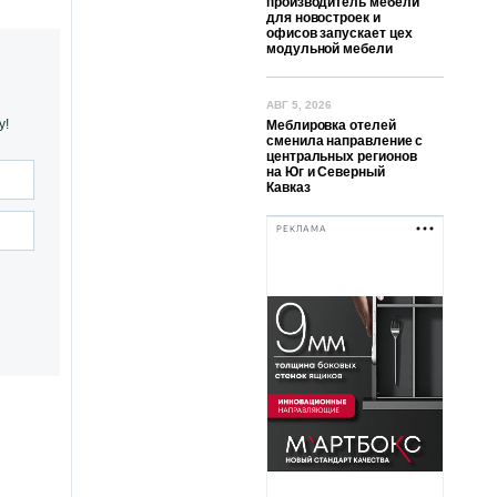
производитель мебели
для новостроек и
офисов запускает цех
модульной мебели
АВГ 5, 2026
у!
Меблировка отелей
сменила направление с
центральных регионов
на Юг и Северный
Кавказ
РЕКЛАМА