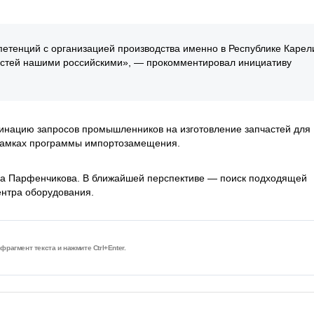
етенций с организацией производства именно в Республике Карел
астей нашими российскими», — прокомментировал инициативу
динацию запросов промышленников на изготовление запчастей для
 рамках программы импортозамещения.
ра Парфенчикова. В ближайшей перспективе — поиск подходящей
ентра оборудования.
рагмент текста и нажмите Ctrl+Enter.