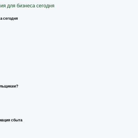
а сегодня
ельщикам?
икация сбыта