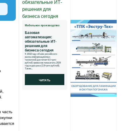
Мебельное производство
Базовая
автоматизация:
обязательные ИТ-
решения для
бизнеса сегодня
К 2032 году объём российского
рынка информационных
технологий достигнет 6,5 трлн
рублей, превысив показатель 2024
года в два раза (2,8 трлн рублей).
Такие...
о
ЧИТАТЬ
й,
й.
 часть
окупки
ывается