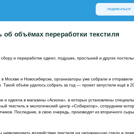
ПОДПИСАТЬСЯ
 об объёмах переработки текстиля
 сбору и переработке одеял, подушек, простыней и других постель
я в Москве и Новосибирске, организаторы уже собрали и отправили
я. Такой объём удалось собрать за год — проект запустили ещё в 2
и и одеяла в магазины «Аскона», в которых установлены специал
ый текстиль в экологический центр «Собиратор», сотрудники кото
чиков. Последние, в свою очередь, производят из вторичного сыр
ы нивелировать воздействие текстиля на окружающую среду и при