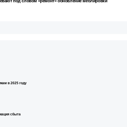
евают под словом «ремонт» обновление меблировки
кам в 2025 году
икация сбыта