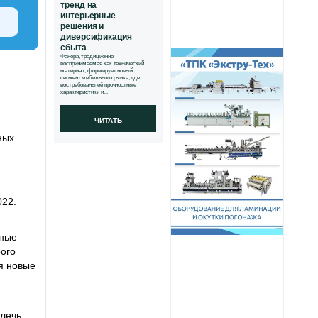
тренд на
интерьерные
решения и
диверсификация
сбыта
Фанера, традиционно
воспринимаемая как технический
материал, формирует новый
сегмент мебельного рынка, где
востребованы её прочностные
характеристики и...
ЧИТАТЬ
ных
022.
ьные
рого
ья новые
влечь