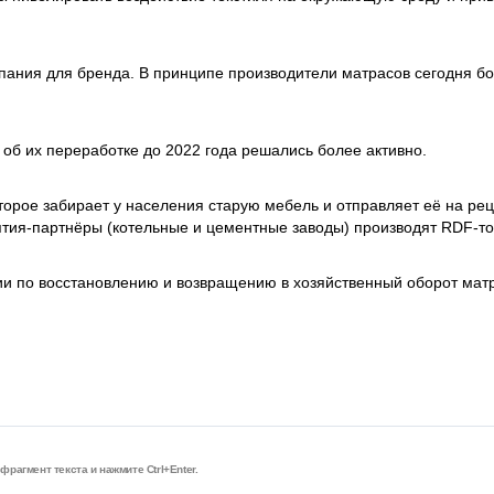
мпания для бренда. В принципе производители матрасов сегодня б
 об их переработке до 2022 года решались более активно.
оторое забирает у населения старую мебель и отправляет её на рец
тия-партнёры (котельные и цементные заводы) производят RDF-то
ии по восстановлению и возвращению в хозяйственный оборот мат
рагмент текста и нажмите Ctrl+Enter.