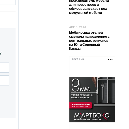
производитель мебели
для новостроек и
офисов запускает цех
модульной мебели
АВГ 5, 2026
Меблировка отелей
сменила направление с
центральных регионов
на Юг и Северный
Кавказ
у!
РЕКЛАМА