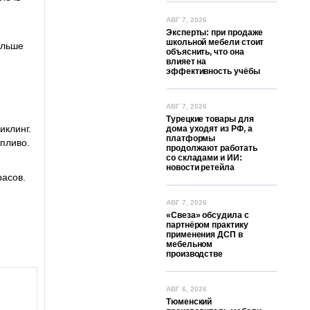
АВГ 7, 2026
Эксперты: при продаже
школьной мебели стоит
ольше
объяснить, что она
влияет на
эффективность учёбы
АВГ 7, 2026
Турецкие товары для
иклинг.
дома уходят из РФ, а
платформы
пливо.
продолжают работать
со складами и ИИ:
новости ретейла
расов.
АВГ 7, 2026
«Свеза» обсудила с
партнёром практику
применения ДСП в
мебельном
производстве
АВГ 6, 2026
Тюменский