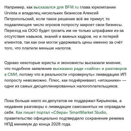
Например, как
высказался для BFM.ru
глава юркомпании
Urvista и владелец нескольких бизнесов Алексей
Петропольский, если такое решение всё же примут, то
подавляющее число игроков попросту закроет свои бизнесы.
Переход на ООО будет грозить им не только штрафами из-за
отсутствия навыков, знаний и важных кадров, но и потерей
клиентов, так как они могли удерживать цены именно за счёт
того, что платили меньше налогов.
Однако некоторые юристы и экономисты высказали мнение,
что подобное заявление
высказано ради «хайпа» и разговоров
в СМИ
, потому что в реальности «провернуть» ликвидацию ИП
попросту невозможно. Плюс, как подчёркивают, «ипэшники» —
одни из самых дисциплинированных налогоплательщиков.
Пока больше никто из депутатов не поддержал Кирьянова, а
недавние разговоры о ликвидации самозанятых не оправдали
себя.
Как пишет портал «Сбера» SmartMarket Studio
,
правительство официально подтвердило сохранение режима
НПД минимум до конца 2028 года.