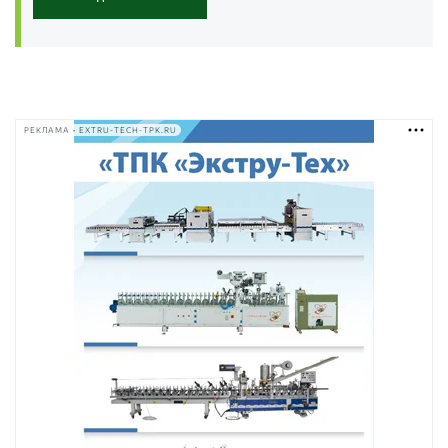
РЕКЛАМА • EXTRU-TECH-TPK.RU