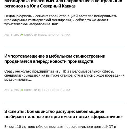
Меблировка отелей сменила направление с центральных
регионов на Юг и Северный Кавказ
Недавно офисный сегмент своей стагнацией заставил понервничать
игроков рынка коммерческой меблировки, и сейчас то же делает
туристическое направление. Как...
АВГ 5, 2026
НОВОСТИ МЕБЕЛЬНОГО РЫНКА
Импортозамещение в мебельном станкостроении
продвигается вперёд: новости производств
Сразу несколько предприятий из ЛПК и в целом мебельной сферы,
специализирующиеся на выпуске станков, отчитались о ходе проведения
модернизации....
АВГ 4, 2026
НОВОСТИ МЕБЕЛЬНОГО РЫНКА
Эксперты: большинство растущих мебельщиков
выбирает пильные центры вместо новых «форматников»
В честь 10-летнего юбилея поставки первого пильного центра KDT в