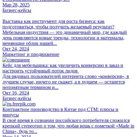
Мар 28, 2025
Бизнес-кейсы
Выставка как инструмент для роста бизнеса: как
подготовиться, чтобы получить желаемый результат?
Мебельная индустрия — это динамичный мир, где каждый
день появляются новые тренды, технологии и материалы,
меняющие облик нашей...
Окт 24, 2024
Маркетинг и продвижение
Кейс для мебельщика: как увеличить конверсию в заказ и
настроить устойчивый поток лидов
Для рядовых пользователей интернета слово «конверсия», в
лучшем случае, ничего не скажет, а в худшем — останется
непонятным термином и...
Окт 16, 2024
Бизнес-кейсы
Контрактное производство в Китае под СТМ: плюсы и
минусы
В своё время в сознании российского потребителя сложился
крепкий стереотип о том, что любая вещь с пометкой «Made in
China», будь то...
Июн 14, 2024