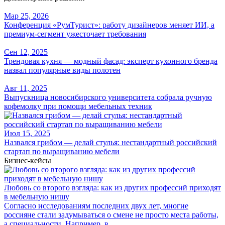
Мар 25, 2026
Конференция «РумТурист»: работу дизайнеров меняет ИИ, а
премиум-сегмент ужесточает требования
Сен 12, 2025
Трендовая кухня — модный фасад: эксперт кухонного бренда
назвал популярные виды полотен
Авг 11, 2025
Выпускница новосибирского университета собрала ручную
кофемолку при помощи мебельных техник
Июл 15, 2025
Назвался грибом — делай стулья: нестандартный российский
стартап по выращиванию мебели
Бизнес-кейсы
Любовь со второго взгляда: как из других профессий приходят
в мебельную нишу
Согласно исследованиям последних двух лет, многие
россияне стали задумываться о смене не просто места работы,
а специальности. Например, в...