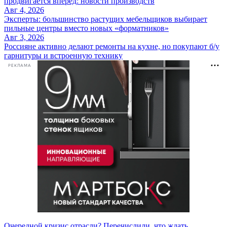
продвигается вперёд: новости производств
Авг 4, 2026
Эксперты: большинство растущих мебельщиков выбирает
пильные центры вместо новых «форматников»
Авг 3, 2026
Россияне активно делают ремонты на кухне, но покупают б/у
гарнитуры и встроенную технику
РЕКЛАМА
Очередной кризис отрасли? Перечислили, что ждать