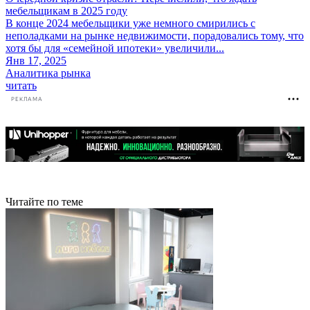
мебельщикам в 2025 году
В конце 2024 мебельщики уже немного смирились с
неполадками на рынке недвижимости, порадовались тому, что
хотя бы для «семейной ипотеки» увеличили...
Янв 17, 2025
Аналитика рынка
читать
РЕКЛАМА
Читайте по теме