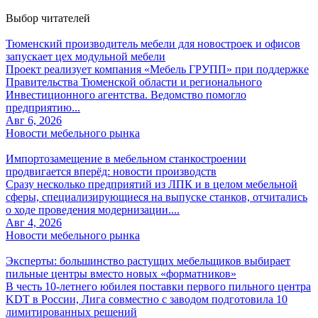
Выбор читателей
Тюменский производитель мебели для новостроек и офисов
запускает цех модульной мебели
Проект реализует компания «Мебель ГРУПП» при поддержке
Правительства Тюменской области и регионального
Инвестиционного агентства. Ведомство помогло
предприятию...
Авг 6, 2026
Новости мебельного рынка
Импортозамещение в мебельном станкостроении
продвигается вперёд: новости производств
Сразу несколько предприятий из ЛПК и в целом мебельной
сферы, специализирующиеся на выпуске станков, отчитались
о ходе проведения модернизации....
Авг 4, 2026
Новости мебельного рынка
Эксперты: большинство растущих мебельщиков выбирает
пильные центры вместо новых «форматников»
В честь 10-летнего юбилея поставки первого пильного центра
KDT в России, Лига совместно с заводом подготовила 10
лимитированных решений