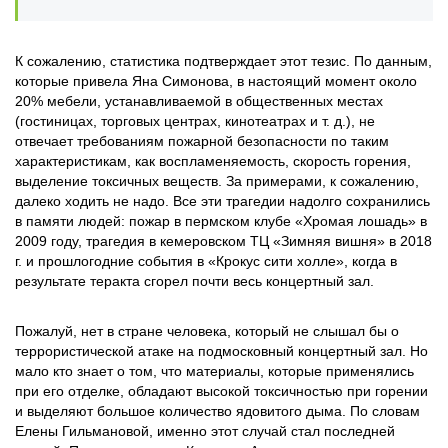
К сожалению, статистика подтверждает этот тезис. По данным,
которые привела Яна Симонова, в настоящий момент около
20% мебели, устанавливаемой в общественных местах
(гостиницах, торговых центрах, кинотеатрах и т. д.), не
отвечает требованиям пожарной безопасности по таким
характеристикам, как воспламеняемость, скорость горения,
выделение токсичных веществ. За примерами, к сожалению,
далеко ходить не надо. Все эти трагедии надолго сохранились
в памяти людей: пожар в пермском клубе «Хромая лошадь» в
2009 году, трагедия в кемеровском ТЦ «Зимняя вишня» в 2018
г. и прошлогодние события в «Крокус сити холле», когда в
результате теракта сгорел почти весь концертный зал.
Пожалуй, нет в стране человека, который не слышал бы о
террористической атаке на подмосковный концертный зал. Но
мало кто знает о том, что материалы, которые применялись
при его отделке, обладают высокой токсичностью при горении
и выделяют большое количество ядовитого дыма. По словам
Елены Гильмановой, именно этот случай стал последней