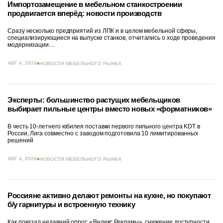
Импортозамещение в мебельном станкостроении
продвигается вперёд: новости производств
Сразу несколько предприятий из ЛПК и в целом мебельной сферы,
специализирующиеся на выпуске станков, отчитались о ходе проведения
модернизации....
АВГ 4, 2026
НОВОСТИ МЕБЕЛЬНОГО РЫНКА
Эксперты: большинство растущих мебельщиков
выбирает пильные центры вместо новых «форматников»
В честь 10-летнего юбилея поставки первого пильного центра KDT в
России, Лига совместно с заводом подготовила 10 лимитированных
решений
АВГ 4, 2026
НОВОСТИ МЕБЕЛЬНОГО РЫНКА
Россияне активно делают ремонты на кухне, но покупают
б/у гарнитуры и встроенную технику
Как показал недавний опрос «Яндекс.Рекламы», снижение доступности