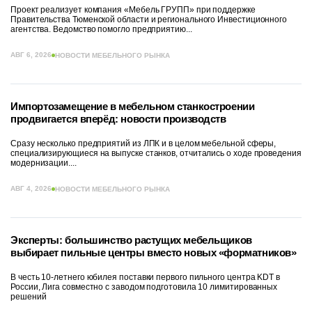
Проект реализует компания «Мебель ГРУПП» при поддержке
Правительства Тюменской области и регионального Инвестиционного
агентства. Ведомство помогло предприятию...
АВГ 6, 2026
НОВОСТИ МЕБЕЛЬНОГО РЫНКА
Импортозамещение в мебельном станкостроении
продвигается вперёд: новости производств
Сразу несколько предприятий из ЛПК и в целом мебельной сферы,
специализирующиеся на выпуске станков, отчитались о ходе проведения
модернизации....
АВГ 4, 2026
НОВОСТИ МЕБЕЛЬНОГО РЫНКА
Эксперты: большинство растущих мебельщиков
выбирает пильные центры вместо новых «форматников»
В честь 10-летнего юбилея поставки первого пильного центра KDT в
России, Лига совместно с заводом подготовила 10 лимитированных
решений