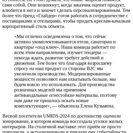
сами собой. Они возникнут, когда заказчик оценит продукт,
влюбится в него и захочет сделать персонализированным. Тем
более что бренд «Глайдер» готов работать в сотрудничестве с
поставщиками и отельерами, чтобы придать креслам-качалкам
корпоративный стиль объекта.
«Мы отлично осведомлены о том, что сейчас
активно укомплектовываются отели, санатории и
квартиры «под ключ». Наша команда работает по
всем этим направлениям, изучает тендеры —
некогда ждать, развитие требует действий и
движения. Тем более что благодаря возросшему
спросу на наш продукт со стороны В2С мы
увеличили производство. Модернизированные
мощности позволяют нам охватывать больше, мы
будем вовсю это использовать. Для производства
розничных моделей мы применяем
антивандальные огнестойкие материалы, поэтому
нам даже не пришлось искать новые
комплектующие», — объяснила Елена Кузьмина.
Весной посетители UMIDS-2024 по достоинству оценили
зонирование, в котором команда воссоздала уголки жилых
интерьеров. На столичной выставке этот приём не просто
повторили, а актуализировали и придали ему событийности.