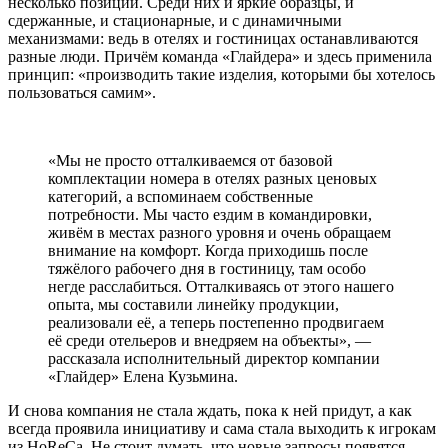
несколько позиций. Среди них и яркие образцы, и
сдержанные, и стационарные, и с динамичными
механизмами: ведь в отелях и гостиницах останавливаются
разные люди. Причём команда «Глайдера» и здесь применила
принцип: «производить такие изделия, которыми бы хотелось
пользоваться самим».
«Мы не просто отталкиваемся от базовой
комплектации номера в отелях разных ценовых
категорий, а вспоминаем собственные
потребности. Мы часто ездим в командировки,
живём в местах разного уровня и очень обращаем
внимание на комфорт. Когда приходишь после
тяжёлого рабочего дня в гостиницу, там особо
негде расслабиться. Отталкиваясь от этого нашего
опыта, мы составили линейку продукции,
реализовали её, а теперь постепенно продвигаем
её среди отельеров и внедряем на объекты», —
рассказала исполнительный директор компании
«Глайдер» Елена Кузьмина.
И снова компания не стала ждать, пока к ней придут, а как
всегда проявила инициативу и сама стала выходить к игрокам
из HoReCa. Не стоит думать, что новые запросы появятся