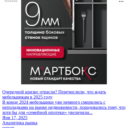
РЕКЛАМА
Очередной кризис отрасли? Перечислили, что ждать
мебельщикам в 2025 году
В конце 2024 мебельщики уже немного смирились с
неполадками на рынке недвижимости, порадовались тому, что
хотя бы для «семейной ипотеки» увеличили...
Янв 17, 2025
Аналитика рынка
читать