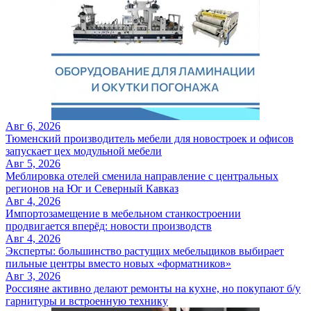
Авг 6, 2026
Тюменский производитель мебели для новостроек и офисов
запускает цех модульной мебели
Авг 5, 2026
Меблировка отелей сменила направление с центральных
регионов на Юг и Северный Кавказ
Авг 4, 2026
Импортозамещение в мебельном станкостроении
продвигается вперёд: новости производств
Авг 4, 2026
Эксперты: большинство растущих мебельщиков выбирает
пильные центры вместо новых «форматников»
Авг 3, 2026
Россияне активно делают ремонты на кухне, но покупают б/у
гарнитуры и встроенную технику