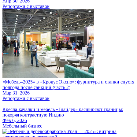
Апр 30, 2026
Репортажи с выставок
«Мебель‒2025» в «Крокус Экспо»: фурнитура и станки спустя
полгода после санкций (часть 2)
Мар 31, 2026
Репортажи с выставок
Кресла-качалки и мебель «Глайдер» расширяют границы:
покоряя контрастную Индию
Фев 6, 2026
Мебельный бизнес