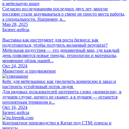
в мебельную нишу
Согласно исследованиям последних двух лет, многие
россияне стали задумываться о смене не просто места работы,
а специальности. Например, в...
Мар 28, 2025
Бизнес-кейсы
Выставка как инструмент для роста бизнеса: как
подготовиться, чтобы получить желаемый результат?
Мебельная индустрия — это динамичный мир, где каждый
день появляются новые тренды, технологии и материалы,
меняющие облик нашей...
Окт 24, 2024
Маркетинг и продвижение
Кейс для мебельщика: как увеличить конверсию в заказ и
настроить устойчивый поток лидов
Для рядовых пользователей интернета слово «конверсия», в
лучшем случае, ничего не скажет, а в худшем — останется
непонятным термином и...
Окт 16, 2024
Бизнес-кейсы
Контрактное производство в Китае под СТМ: плюсы и
минусы