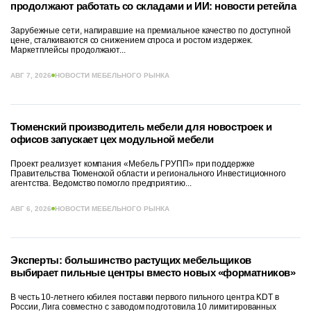
продолжают работать со складами и ИИ: новости ретейла
Зарубежные сети, напиравшие на премиальное качество по доступной
цене, сталкиваются со снижением спроса и ростом издержек.
Маркетплейсы продолжают...
АВГ 7, 2026
НОВОСТИ МЕБЕЛЬНОГО РЫНКА
Тюменский производитель мебели для новостроек и
офисов запускает цех модульной мебели
Проект реализует компания «Мебель ГРУПП» при поддержке
Правительства Тюменской области и регионального Инвестиционного
агентства. Ведомство помогло предприятию...
АВГ 6, 2026
НОВОСТИ МЕБЕЛЬНОГО РЫНКА
Эксперты: большинство растущих мебельщиков
выбирает пильные центры вместо новых «форматников»
В честь 10-летнего юбилея поставки первого пильного центра KDT в
России, Лига совместно с заводом подготовила 10 лимитированных