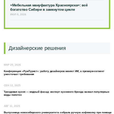
«Мебельная мануфактура Красноярска»: всё
богатство Сибири в замкнутом цикле
ИЮЛ 8, 2026
Дизайнерские решения
МАР 25, 2026
Конференция «РумТурист»: работу дизайнеров меняет ИИ, а премиум-сегмент
ужесточает требования
СЕН 12, 2025
Трендовая кухня — модный фасад: эксперт кухонного бренда назвал популярные
виды полотен
АВГ 11, 2025
Выпускница новосибирского университета собрала ручную кофемолку при помощи